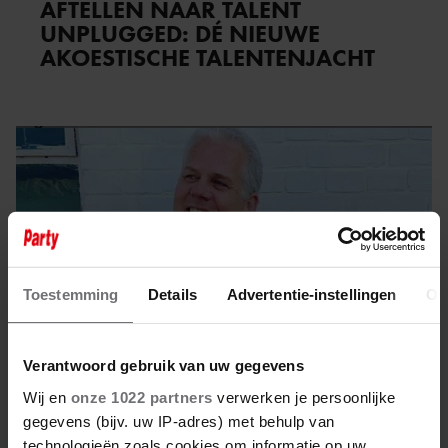
AFTELLEN NAAR TALENT
UNPLUGGED: DÉ NIEUWE
AKOESTISCHE TALENTENJACHT
Toestemming
Details
Advertentie-instellingen
Ov
Verantwoord gebruik van uw gegevens
Wij en
onze 1022 partners
verwerken je persoonlijke
gegevens (bijv. uw IP-adres) met behulp van
22 oktober 2024
technologieën zoals cookies om informatie op uw