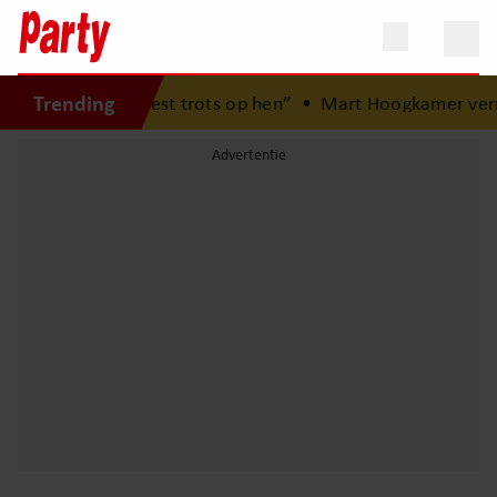
Trending
 “Ik ben het meest trots op hen”
•
Mart Hoogkamer verrast