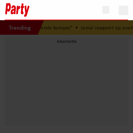
Trending
Mijn zus is mijn morele kompas”
•
Jamai reageert op overlij