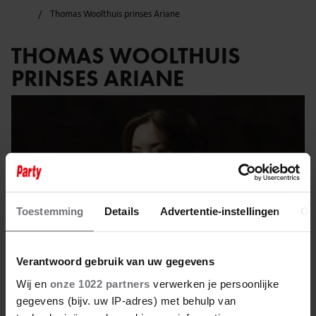
Thomas Woolthuis prinses Ariane
THOMAS WOOLTHUIS
PRINSES ARIANE
Toestemming
Details
Advertentie-instellingen
Ov
Verantwoord gebruik van uw gegevens
Wij en
onze 1022 partners
verwerken je persoonlijke
gegevens (bijv. uw IP-adres) met behulp van