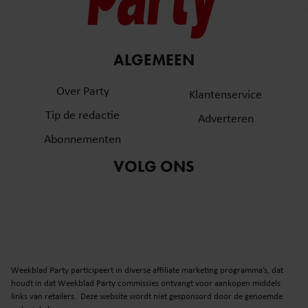
en om ons websiteverkeer te analyseren. Ook delen we
informatie over uw gebruik van onze site met onze
partners voor social media, adverteren en analyse. Deze
ALGEMEEN
partners kunnen deze gegevens combineren met andere
informatie die u aan ze heeft verstrekt of die ze hebben
Over Party
Klantenservice
verzameld op basis van uw gebruik van hun services. U
gaat akkoord met onze cookies als u onze website blijft
Tip de redactie
Adverteren
gebruiken.
Abonnementen
VOLG ONS
Weekblad Party participeert in diverse affiliate marketing programma’s, dat
houdt in dat Weekblad Party commissies ontvangt voor aankopen middels
links van retailers. Deze website wordt niet gesponsord door de genoemde