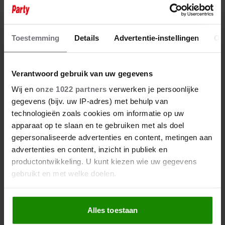
15 januari 2026
WAAROM TIJL BECKAND ZELF
NOOIT KAN DEELNEMEN AAN
Toestemming
Details
Advertentie-instellingen
Ov
‘HET PERFECTE PLAATJE’
Verantwoord gebruik van uw gegevens
Wij en
onze 1022 partners
verwerken je persoonlijke
gegevens (bijv. uw IP-adres) met behulp van
technologieën zoals cookies om informatie op uw
apparaat op te slaan en te gebruiken met als doel
gepersonaliseerde advertenties en content, metingen aan
advertenties en content, inzicht in publiek en
productontwikkeling. U kunt kiezen wie uw gegevens
gebruikt en met welke doelen.
Als u het toestaat, willen we ook graag:
Alles toestaan
Informatie verzamelen over uw geografische
locatie, die tot een paar meter nauwkeurig kan zijn