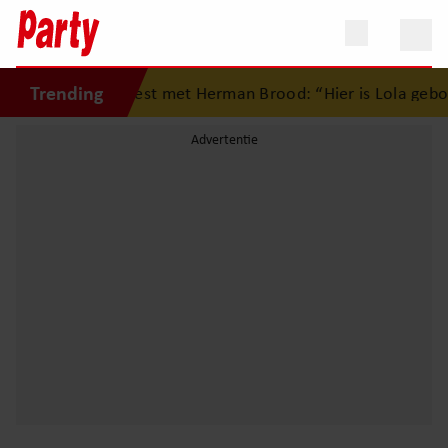
Trending
p eerste liefdesnest met Herman Brood: “Hier is Lola gebor