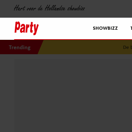
Hart voor de Hollandse showbizz
SHOWBIZZ
Trending
De bijz