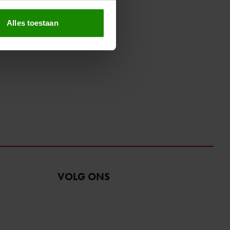
erprinting)
t
detailgedeelte
in. U kunt uw
Alles toestaan
 media te bieden en om ons
ze partners voor social
nformatie die u aan ze heeft
oord met onze cookies als u
VOLG ONS