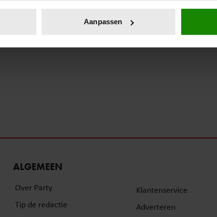
eren door het actief te scannen op specifieke eigenschappen (fing
onlijke gegevens worden verwerkt en stel uw voorkeuren in he
Aanpassen
jzigen of intrekken in de Cookieverklaring.
ent en advertenties te personaliseren, om functies voor social
. Ook delen we informatie over uw gebruik van onze site met on
e. Deze partners kunnen deze gegevens combineren met andere i
erzameld op basis van uw gebruik van hun services. U gaat akk
ALGEMEEN
Over Party
Klantenservice
Tip de redactie
Adverteren