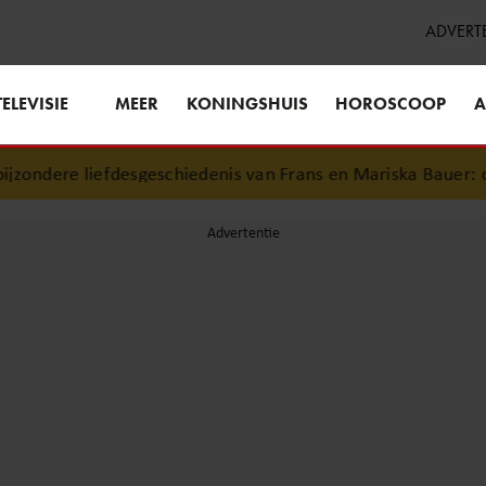
ADVERT
TELEVISIE
MEER
KONINGSHUIS
HOROSCOOP
A
ondere liefdesgeschiedenis van Frans en Mariska Bauer: ook 