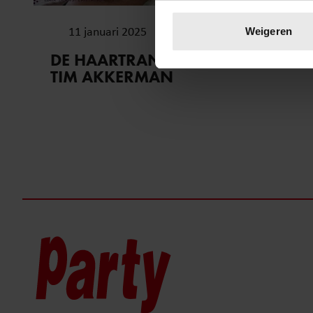
Uw apparaat identific
Lees meer over hoe uw perso
11 januari 2025
Weigeren
toestemming op elk moment wi
DE HAARTRANSPLANTATIE VAN
TIM AKKERMAN
We gebruiken cookies om cont
websiteverkeer te analyseren
media, adverteren en analys
verstrekt of die ze hebben v
onze website blijft gebruiken.