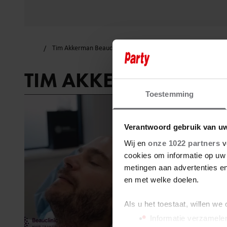
Tim Akkerman Beauclinic
TIM AKKERMAN BEAU
Toestemming
Verantwoord gebruik van u
Wij en
onze 1022 partners
v
cookies om informatie op uw 
metingen aan advertenties en
en met welke doelen.
Als u het toestaat, willen we
Informatie verzamelen