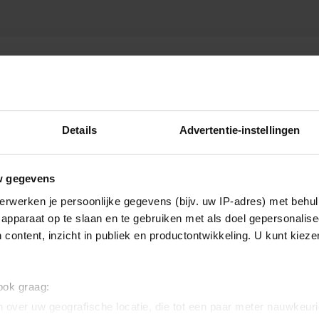
CLINIC
Details
Advertentie-instellingen
w gegevens
erwerken je persoonlijke gegevens (bijv. uw IP-adres) met behul
apparaat op te slaan en te gebruiken met als doel gepersonalise
 content, inzicht in publiek en productontwikkeling. U kunt kiez
 ook graag:
 over uw geografische locatie, die tot een paar meter nauwkeuri