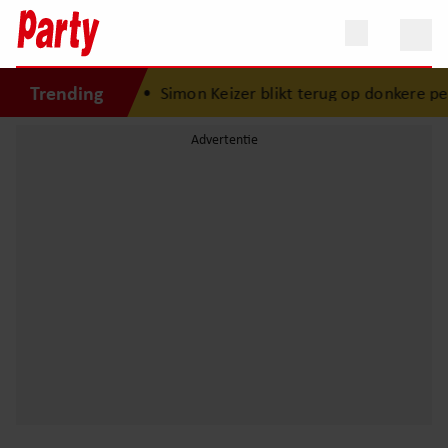
Trending
is Lola geboren”
•
Simon Keizer blikt terug op donkere pe