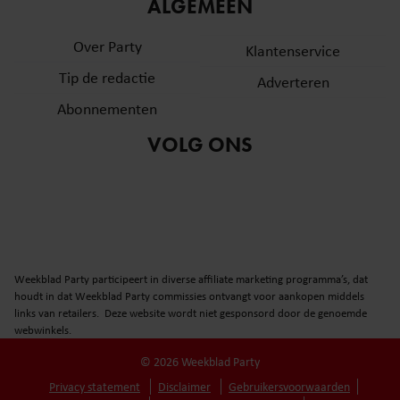
informatie over uw gebruik van onze site met onze
ALGEMEEN
partners voor social media, adverteren en analyse. Deze
Over Party
partners kunnen deze gegevens combineren met andere
Klantenservice
informatie die u aan ze heeft verstrekt of die ze hebben
Tip de redactie
Adverteren
verzameld op basis van uw gebruik van hun services. U
Abonnementen
gaat akkoord met onze cookies als u onze website blijft
gebruiken.
VOLG ONS
Weekblad Party participeert in diverse affiliate marketing programma’s, dat
houdt in dat Weekblad Party commissies ontvangt voor aankopen middels
links van retailers. Deze website wordt niet gesponsord door de genoemde
webwinkels.
© 2026 Weekblad Party
Privacy statement
Disclaimer
Gebruikersvoorwaarden