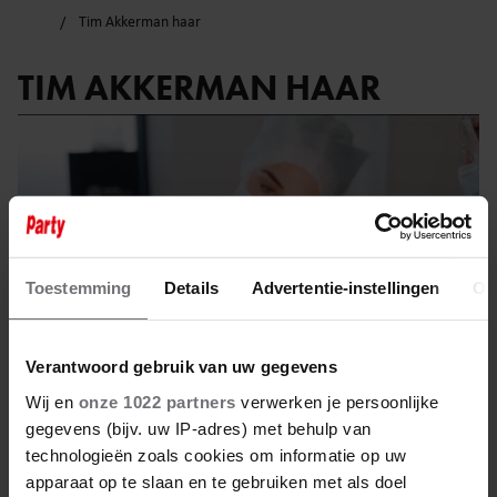
Tim Akkerman haar
TIM AKKERMAN HAAR
Toestemming
Details
Advertentie-instellingen
Ov
Verantwoord gebruik van uw gegevens
Wij en
onze 1022 partners
verwerken je persoonlijke
gegevens (bijv. uw IP-adres) met behulp van
technologieën zoals cookies om informatie op uw
11 januari 2025
apparaat op te slaan en te gebruiken met als doel