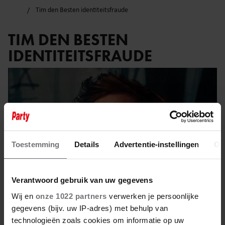
Tim den Besten identiteitsfraude
TIM DEN BESTEN
IDENTITEITSFRAUDE
Toestemming
Details
Advertentie-instellingen
Ov
Verantwoord gebruik van uw gegevens
Wij en
onze 1022 partners
verwerken je persoonlijke
gegevens (bijv. uw IP-adres) met behulp van
technologieën zoals cookies om informatie op uw