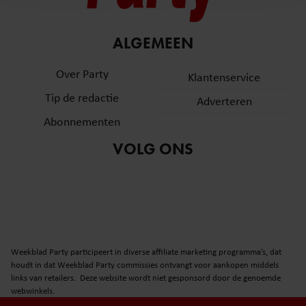
en om ons websiteverkeer te analyseren. Ook delen we
informatie over uw gebruik van onze site met onze
partners voor social media, adverteren en analyse. Deze
ALGEMEEN
partners kunnen deze gegevens combineren met andere
informatie die u aan ze heeft verstrekt of die ze hebben
Over Party
Klantenservice
verzameld op basis van uw gebruik van hun services. U
Tip de redactie
Adverteren
gaat akkoord met onze cookies als u onze website blijft
gebruiken.
Abonnementen
VOLG ONS
Weekblad Party participeert in diverse affiliate marketing programma’s, dat
houdt in dat Weekblad Party commissies ontvangt voor aankopen middels
links van retailers. Deze website wordt niet gesponsord door de genoemde
webwinkels.