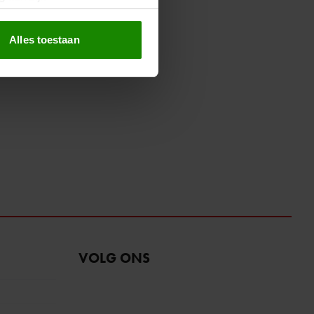
erprinting)
t
detailgedeelte
in. U kunt uw
Alles toestaan
 media te bieden en om ons
ze partners voor social
nformatie die u aan ze heeft
oord met onze cookies als u
VOLG ONS