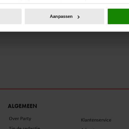
eren door het actief te scannen op specifieke eigenschappen (fing
onlijke gegevens worden verwerkt en stel uw voorkeuren in he
Aanpassen
jzigen of intrekken in de Cookieverklaring.
ent en advertenties te personaliseren, om functies voor social
. Ook delen we informatie over uw gebruik van onze site met on
e. Deze partners kunnen deze gegevens combineren met andere i
erzameld op basis van uw gebruik van hun services. U gaat akk
ALGEMEEN
Over Party
Klantenservice
Tip de redactie