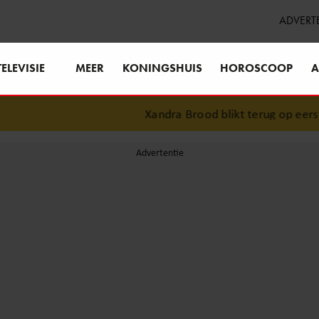
ADVERT
TELEVISIE
MEER
KONINGSHUIS
HOROSCOOP
A
Xandra Brood blikt terug op eerste 