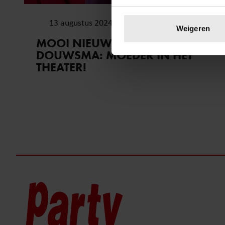
Uw apparaat identific
13 augustus 2024
Lees meer over hoe uw perso
Weigeren
toestemming op elk moment wi
MOOI NIEUWS VOOR TIM
DOUWSMA: MOEDER IN HET
We gebruiken cookies om cont
THEATER!
websiteverkeer te analyseren
media, adverteren en analys
verstrekt of die ze hebben v
onze website blijft gebruiken.