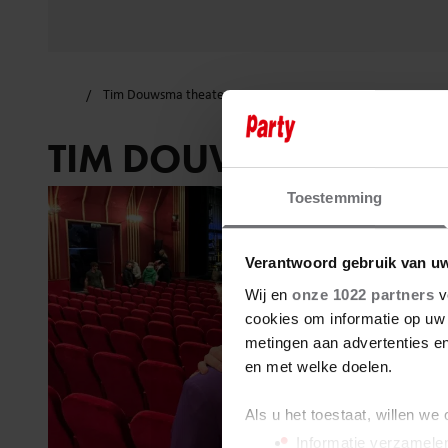
Tim Douwsma theater
TIM DOUWSMA THEA
Toestemming
Verantwoord gebruik van u
Wij en
onze 1022 partners
v
cookies om informatie op uw 
metingen aan advertenties en
en met welke doelen.
Als u het toestaat, willen we
Informatie verzamelen