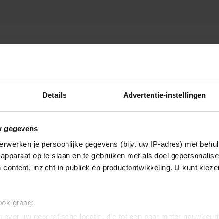
TER
Details
Advertentie-instellingen
w gegevens
erwerken je persoonlijke gegevens (bijv. uw IP-adres) met behul
apparaat op te slaan en te gebruiken met als doel gepersonalise
 content, inzicht in publiek en productontwikkeling. U kunt kiez
 ook graag:
 over uw geografische locatie, die tot een paar meter nauwkeuri