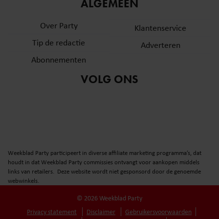
informatie over uw gebruik van onze site met onze
ALGEMEEN
partners voor social media, adverteren en analyse. Deze
Over Party
partners kunnen deze gegevens combineren met andere
Klantenservice
informatie die u aan ze heeft verstrekt of die ze hebben
Tip de redactie
Adverteren
verzameld op basis van uw gebruik van hun services. U
Abonnementen
gaat akkoord met onze cookies als u onze website blijft
gebruiken.
VOLG ONS
Weekblad Party participeert in diverse affiliate marketing programma’s, dat
houdt in dat Weekblad Party commissies ontvangt voor aankopen middels
links van retailers. Deze website wordt niet gesponsord door de genoemde
webwinkels.
© 2026 Weekblad Party
Privacy statement
Disclaimer
Gebruikersvoorwaarden