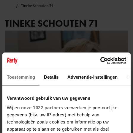
Tineke Schouten 71
TINEKE SCHOUTEN 71
Toestemming
Details
Advertentie-instellingen
Ov
Verantwoord gebruik van uw gegevens
Wij en
onze 1022 partners
verwerken je persoonlijke
gegevens (bijv. uw IP-adres) met behulp van
technologieën zoals cookies om informatie op uw
12 juni 2025
apparaat op te slaan en te gebruiken met als doel