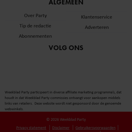
informatie over uw gebruik van onze site met onze
ALGEMEEN
partners voor social media, adverteren en analyse. Deze
Over Party
partners kunnen deze gegevens combineren met andere
Klantenservice
informatie die u aan ze heeft verstrekt of die ze hebben
Tip de redactie
Adverteren
verzameld op basis van uw gebruik van hun services. U
Abonnementen
gaat akkoord met onze cookies als u onze website blijft
gebruiken.
VOLG ONS
Weekblad Party participeert in diverse affiliate marketing programma’s, dat
houdt in dat Weekblad Party commissies ontvangt voor aankopen middels
links van retailers. Deze website wordt niet gesponsord door de genoemde
webwinkels.
© 2026 Weekblad Party
Privacy statement
Disclaimer
Gebruikersvoorwaarden