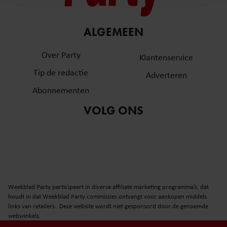
en om ons websiteverkeer te analyseren. Ook delen we
informatie over uw gebruik van onze site met onze
partners voor social media, adverteren en analyse. Deze
ALGEMEEN
partners kunnen deze gegevens combineren met andere
informatie die u aan ze heeft verstrekt of die ze hebben
Over Party
Klantenservice
verzameld op basis van uw gebruik van hun services. U
Tip de redactie
Adverteren
gaat akkoord met onze cookies als u onze website blijft
gebruiken.
Abonnementen
VOLG ONS
Weekblad Party participeert in diverse affiliate marketing programma’s, dat
houdt in dat Weekblad Party commissies ontvangt voor aankopen middels
links van retailers. Deze website wordt niet gesponsord door de genoemde
webwinkels.