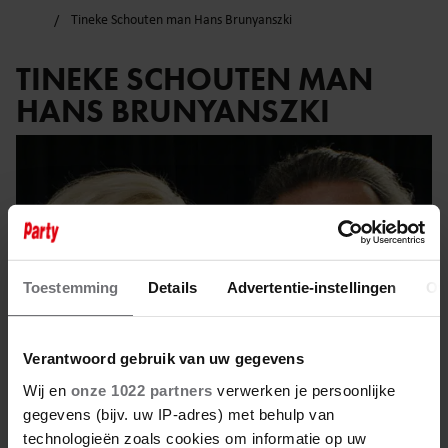
Tineke Schouten man Hans Brunyanszki
TINEKE SCHOUTEN MAN
HANS BRUNYANSZKI
Toestemming
Details
Advertentie-instellingen
Ov
Verantwoord gebruik van uw gegevens
Wij en
onze 1022 partners
verwerken je persoonlijke
gegevens (bijv. uw IP-adres) met behulp van
technologieën zoals cookies om informatie op uw