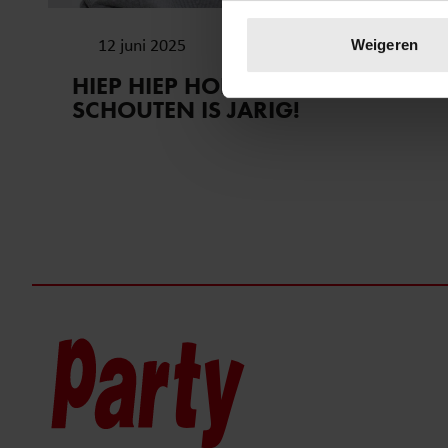
Uw apparaat identific
Lees meer over hoe uw perso
12 juni 2025
Weigeren
toestemming op elk moment wi
HIEP HIEP HOERA: TINEKE
SCHOUTEN IS JARIG!
We gebruiken cookies om cont
websiteverkeer te analyseren
media, adverteren en analys
verstrekt of die ze hebben v
onze website blijft gebruiken.