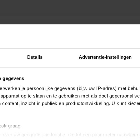
OORSTELLING
Details
Advertentie-instellingen
w gegevens
erwerken je persoonlijke gegevens (bijv. uw IP-adres) met behul
apparaat op te slaan en te gebruiken met als doel gepersonalise
 content, inzicht in publiek en productontwikkeling. U kunt kiez
 ook graag:
 over uw geografische locatie, die tot een paar meter nauwkeuri