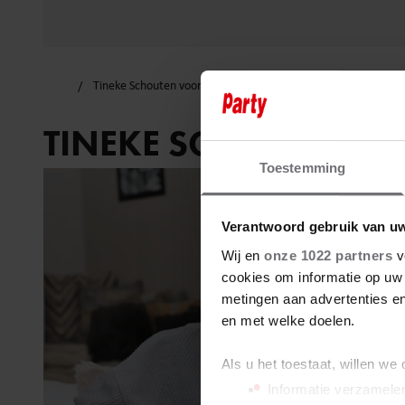
Tineke Schouten voorstelling
TINEKE SCHOUTEN V
Toestemming
Verantwoord gebruik van u
Wij en
onze 1022 partners
v
cookies om informatie op uw 
metingen aan advertenties en
en met welke doelen.
Als u het toestaat, willen we
Informatie verzamelen