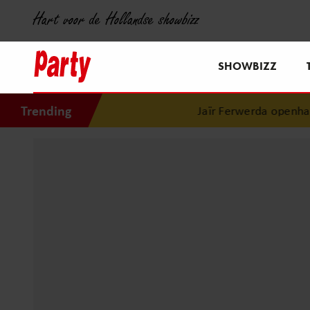
Hart voor de Hollandse showbizz
SHOWBIZZ
Trending
Jaïr Ferwerda openhartig 