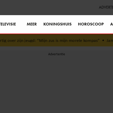
ADVERT
TELEVISIE
MEER
KONINGSHUIS
HOROSCOOP
A
over zijn jeugd: “Mijn zus is mijn morele kompas”
•
Jamai 