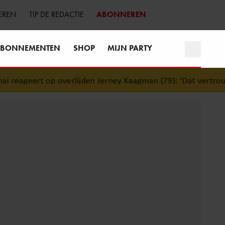
EREN
TIP DE REDACTIE
ABONNEREN
BONNEMENTEN
SHOP
MIJN PARTY
reageert op overlijden Jerney Kaagman (79): ‘Dat vertrouwen 