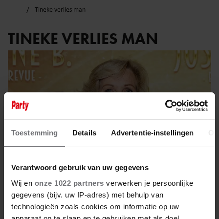
Tineke verlies man
TINEKE VERLIES MAN
Toestemming
Details
Advertentie-instellingen
Ov
Verantwoord gebruik van uw gegevens
Wij en
onze 1022 partners
verwerken je persoonlijke
gegevens (bijv. uw IP-adres) met behulp van
1 maart 2025
technologieën zoals cookies om informatie op uw
apparaat op te slaan en te gebruiken met als doel