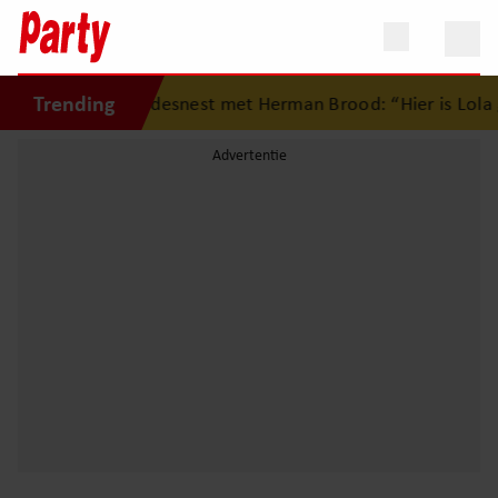
Trending
rug op eerste liefdesnest met Herman Brood: “Hier is Lola 