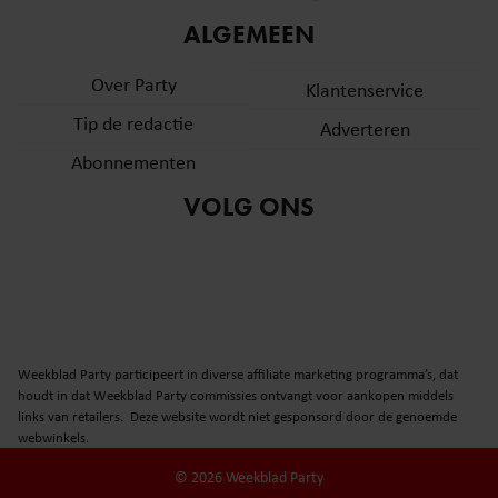
informatie over uw gebruik van onze site met onze
ALGEMEEN
partners voor social media, adverteren en analyse. Deze
partners kunnen deze gegevens combineren met andere
Over Party
Klantenservice
informatie die u aan ze heeft verstrekt of die ze hebben
Tip de redactie
verzameld op basis van uw gebruik van hun services. U
Adverteren
gaat akkoord met onze cookies als u onze website blijft
Abonnementen
gebruiken.
VOLG ONS
Weekblad Party participeert in diverse affiliate marketing programma’s, dat
houdt in dat Weekblad Party commissies ontvangt voor aankopen middels
links van retailers. Deze website wordt niet gesponsord door de genoemde
webwinkels.
© 2026 Weekblad Party