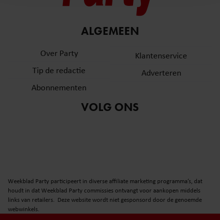
en om ons websiteverkeer te analyseren. Ook delen we
informatie over uw gebruik van onze site met onze
partners voor social media, adverteren en analyse. Deze
ALGEMEEN
partners kunnen deze gegevens combineren met andere
informatie die u aan ze heeft verstrekt of die ze hebben
Over Party
Klantenservice
verzameld op basis van uw gebruik van hun services. U
Tip de redactie
Adverteren
gaat akkoord met onze cookies als u onze website blijft
gebruiken.
Abonnementen
VOLG ONS
Weekblad Party participeert in diverse affiliate marketing programma’s, dat
houdt in dat Weekblad Party commissies ontvangt voor aankopen middels
links van retailers. Deze website wordt niet gesponsord door de genoemde
webwinkels.