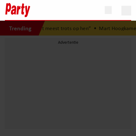
Trending
eren: “Ik ben het meest trots op hen”
•
Mart Hoogkamer v