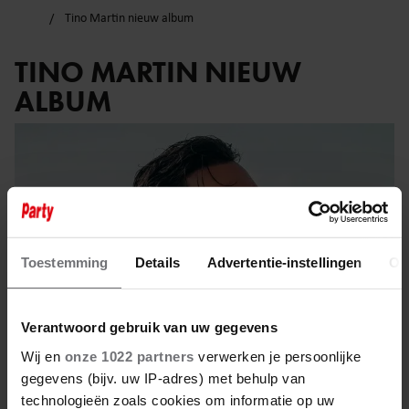
Tino Martin nieuw album
TINO MARTIN NIEUW
ALBUM
Toestemming
Details
Advertentie-instellingen
Ov
Verantwoord gebruik van uw gegevens
Wij en
onze 1022 partners
verwerken je persoonlijke
gegevens (bijv. uw IP-adres) met behulp van
technologieën zoals cookies om informatie op uw