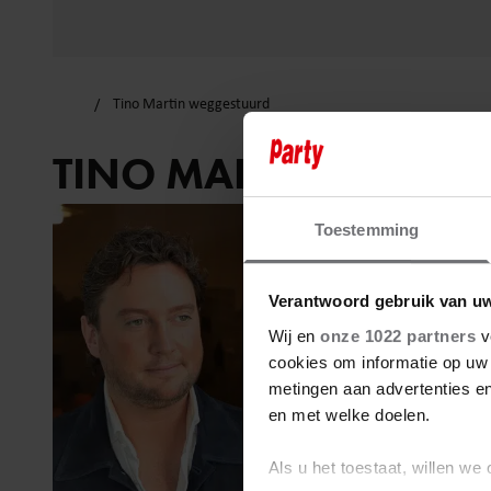
Tino Martin weggestuurd
TINO MARTIN WEGG
Toestemming
Verantwoord gebruik van u
Wij en
onze 1022 partners
v
cookies om informatie op uw 
metingen aan advertenties en
en met welke doelen.
Als u het toestaat, willen we