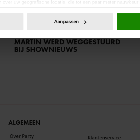
 over uw geografische locatie, die tot een paar meter nauwkeuri
eren door het actief te scannen op specifieke eigenschappen (fing
4 juni 2025
onlijke gegevens worden verwerkt en stel uw voorkeuren in he
Aanpassen
PRESENTATOR MANUEL
jzigen of intrekken in de Cookieverklaring.
VENDERBOS BEVESTIGT: TINO
MARTIN WERD WEGGESTUURD
ent en advertenties te personaliseren, om functies voor social
BIJ SHOWNIEUWS
. Ook delen we informatie over uw gebruik van onze site met on
e. Deze partners kunnen deze gegevens combineren met andere i
erzameld op basis van uw gebruik van hun services. U gaat akk
ALGEMEEN
Over Party
Klantenservice