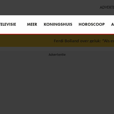
ADVERT
TELEVISIE
MEER
KONINGSHUIS
HOROSCOOP
A
Ferdi Bolland over geluk: “Als er iet