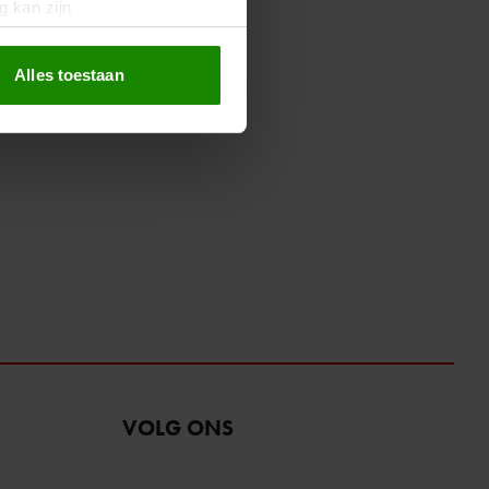
g kan zijn
erprinting)
t
detailgedeelte
in. U kunt uw
Alles toestaan
 media te bieden en om ons
ze partners voor social
nformatie die u aan ze heeft
oord met onze cookies als u
VOLG ONS