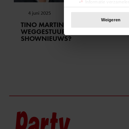
Informatie verzamelen
Uw apparaat identific
4 juni 2025
Lees meer over hoe uw perso
Weigeren
TINO MARTIN TOCH NIET
toestemming op elk moment wi
WEGGESTUURD BIJ
SHOWNIEUWS?
We gebruiken cookies om cont
websiteverkeer te analyseren
media, adverteren en analys
verstrekt of die ze hebben v
onze website blijft gebruiken.