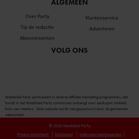
informatie over uw gebruik van onze site met onze
ALGEMEEN
partners voor social media, adverteren en analyse. Deze
Over Party
partners kunnen deze gegevens combineren met andere
Klantenservice
informatie die u aan ze heeft verstrekt of die ze hebben
Tip de redactie
Adverteren
verzameld op basis van uw gebruik van hun services. U
Abonnementen
gaat akkoord met onze cookies als u onze website blijft
gebruiken.
VOLG ONS
Weekblad Party participeert in diverse affiliate marketing programma’s, dat
houdt in dat Weekblad Party commissies ontvangt voor aankopen middels
links van retailers. Deze website wordt niet gesponsord door de genoemde
webwinkels.
© 2026 Weekblad Party
Privacy statement
Disclaimer
Gebruikersvoorwaarden