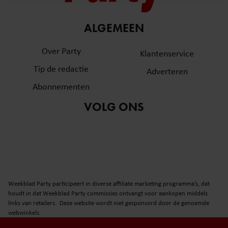
en om ons websiteverkeer te analyseren. Ook delen we
informatie over uw gebruik van onze site met onze
partners voor social media, adverteren en analyse. Deze
ALGEMEEN
partners kunnen deze gegevens combineren met andere
Over Party
informatie die u aan ze heeft verstrekt of die ze hebben
Klantenservice
verzameld op basis van uw gebruik van hun services. U
Tip de redactie
Adverteren
gaat akkoord met onze cookies als u onze website blijft
Abonnementen
gebruiken.
VOLG ONS
Weekblad Party participeert in diverse affiliate marketing programma’s, dat
houdt in dat Weekblad Party commissies ontvangt voor aankopen middels
links van retailers. Deze website wordt niet gesponsord door de genoemde
webwinkels.