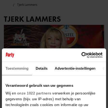
Tjerk Lammers
TJERK LAMMERS
Toestemming
Details
Advertentie-instellingen
Ov
Verantwoord gebruik van uw gegevens
Wij en
onze 1022 partners
verwerken je persoonlijke
gegevens (bijv. uw IP-adres) met behulp van
11 januari 2025
technologieën zoals cookies om informatie op uw