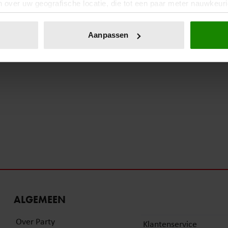
 over uw geografische locatie, die tot een paar meter nauwkeuri
eren door het actief te scannen op specifieke eigenschappen (fing
13 april 2025
onlijke gegevens worden verwerkt en stel uw voorkeuren in he
Aanpassen
SYLVIE MEIS BEREIKT DE LEEFTIJD
jzigen of intrekken in de Cookieverklaring.
VAN 47 JAAR
ent en advertenties te personaliseren, om functies voor social
. Ook delen we informatie over uw gebruik van onze site met on
e. Deze partners kunnen deze gegevens combineren met andere i
erzameld op basis van uw gebruik van hun services. U gaat akk
ALGEMEEN
Over Party
Klantenservice