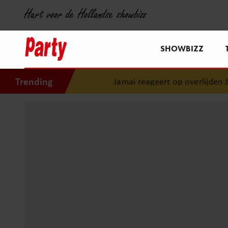
Hart voor de Hollandse showbizz
SHOWBIZZ
Trending
Jamai reageert op overlijden Jern