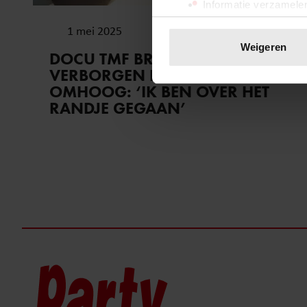
Informatie verzamelen
Uw apparaat identific
1 mei 2025
Lees meer over hoe uw perso
Weigeren
DOCU TMF BRENGT
toestemming op elk moment wi
VERBORGEN ELLENDE
OMHOOG: ‘IK BEN OVER HET
We gebruiken cookies om cont
RANDJE GEGAAN’
websiteverkeer te analyseren
media, adverteren en analys
verstrekt of die ze hebben v
onze website blijft gebruiken.