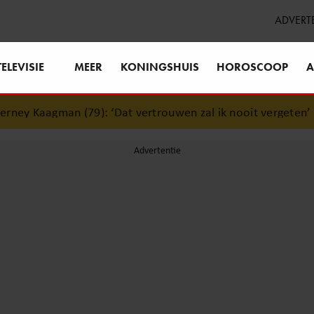
ADVERT
TELEVISIE
MEER
KONINGSHUIS
HOROSCOOP
A
ey Kaagman (79): ‘Dat vertrouwen zal ik nooit vergeten’
•