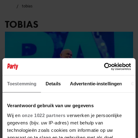
tobias
TOBIAS
Toestemming
Details
Advertentie-instellingen
Ov
Verantwoord gebruik van uw gegevens
Wij en
onze 1022 partners
verwerken je persoonlijke
gegevens (bijv. uw IP-adres) met behulp van
20 november 2025
technologieën zoals cookies om informatie op uw
apparaat op te slaan en te gebruiken met als doel