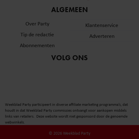
informatie over uw gebruik van onze site met onze
ALGEMEEN
partners voor social media, adverteren en analyse. Deze
partners kunnen deze gegevens combineren met andere
Over Party
Klantenservice
informatie die u aan ze heeft verstrekt of die ze hebben
Tip de redactie
verzameld op basis van uw gebruik van hun services. U
Adverteren
gaat akkoord met onze cookies als u onze website blijft
Abonnementen
gebruiken.
VOLG ONS
Weekblad Party participeert in diverse affiliate marketing programma’s, dat
houdt in dat Weekblad Party commissies ontvangt voor aankopen middels
links van retailers. Deze website wordt niet gesponsord door de genoemde
webwinkels.
© 2026 Weekblad Party