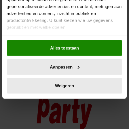
ZOON PAUL DE LEEUW
gepersonaliseerde advertenties en content, metingen aan
EMOTIONEEL NA SAMEN
advertenties en content, inzicht in publiek en
OPTREDEN
productontwikkeling. U kunt kiezen wie uw gegevens
gebruikt en met welke doelen.
Als u het toestaat, willen we ook graag:
Alles toestaan
Informatie verzamelen over uw geografische
locatie, die tot een paar meter nauwkeurig kan zijn
Uw apparaat identificeren door het actief te
Aanpassen
scannen op specifieke eigenschappen (fingerprinting)
Lees meer over hoe uw persoonlijke gegevens worden
verwerkt en stel uw voorkeuren in het
detailgedeelte
in.
Weigeren
U kunt uw toestemming op elk moment wijzigen of
intrekken in de Cookieverklaring.
We gebruiken cookies om content en advertenties te
personaliseren, om functies voor social media te bieden
en om ons websiteverkeer te analyseren. Ook delen we