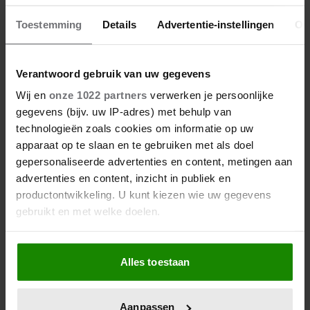
MAIK DE BOER OVER LEVEN MET
DREIGING: ‘IK STEEK MIJN KOP
Toestemming
Details
Advertentie-instellingen
Ov
NIET IN HET ZAND’
Verantwoord gebruik van uw gegevens
Wij en
onze 1022 partners
verwerken je persoonlijke
gegevens (bijv. uw IP-adres) met behulp van
technologieën zoals cookies om informatie op uw
apparaat op te slaan en te gebruiken met als doel
gepersonaliseerde advertenties en content, metingen aan
advertenties en content, inzicht in publiek en
productontwikkeling. U kunt kiezen wie uw gegevens
gebruikt en met welke doelen.
Als u het toestaat, willen we ook graag:
Alles toestaan
Informatie verzamelen over uw geografische
locatie, die tot een paar meter nauwkeurig kan zijn
Uw apparaat identificeren door het actief te
29 maart 2025
Aanpassen