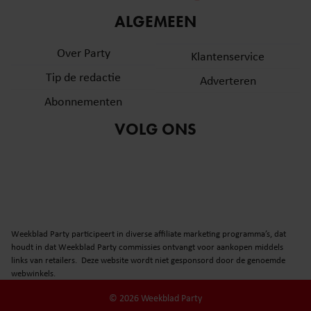
informatie over uw gebruik van onze site met onze
ALGEMEEN
partners voor social media, adverteren en analyse. Deze
partners kunnen deze gegevens combineren met andere
Over Party
Klantenservice
informatie die u aan ze heeft verstrekt of die ze hebben
Tip de redactie
verzameld op basis van uw gebruik van hun services. U
Adverteren
gaat akkoord met onze cookies als u onze website blijft
Abonnementen
gebruiken.
VOLG ONS
Weekblad Party participeert in diverse affiliate marketing programma’s, dat
houdt in dat Weekblad Party commissies ontvangt voor aankopen middels
links van retailers. Deze website wordt niet gesponsord door de genoemde
webwinkels.
© 2026 Weekblad Party