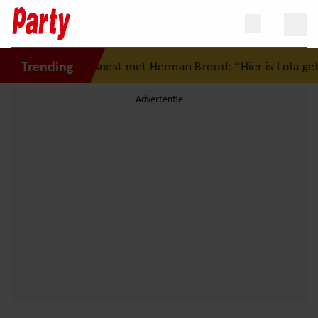
Trending
g op eerste liefdesnest met Herman Brood: “Hier is Lola geb