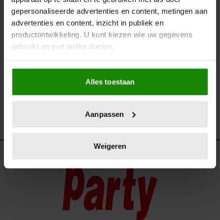
ZIEN! K3 VIERT PRIDE IN
gepersonaliseerde advertenties en content, metingen aan
AMSTERDAM MET
advertenties en content, inzicht in publiek en
REGENBOOGJURKEN
productontwikkeling. U kunt kiezen wie uw gegevens
gebruikt en met welke doelen.
Als u het toestaat, willen we ook graag:
Alles toestaan
Informatie verzamelen over uw geografische
locatie, die tot een paar meter nauwkeurig kan zijn
Uw apparaat identificeren door het actief te
Aanpassen
scannen op specifieke eigenschappen (fingerprinting)
Lees meer over hoe uw persoonlijke gegevens worden
verwerkt en stel uw voorkeuren in het
detailgedeelte
in.
Weigeren
U kunt uw toestemming op elk moment wijzigen of
intrekken in de Cookieverklaring.
We gebruiken cookies om content en advertenties te
personaliseren, om functies voor social media te bieden
en om ons websiteverkeer te analyseren. Ook delen we