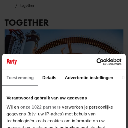
together
TOGETHER
Toestemming
Details
Advertentie-instellingen
Ov
Verantwoord gebruik van uw gegevens
Wij en
onze 1022 partners
verwerken je persoonlijke
gegevens (bijv. uw IP-adres) met behulp van
3 augustus 2024
technologieën zoals cookies om informatie op uw
apparaat op te slaan en te gebruiken met als doel