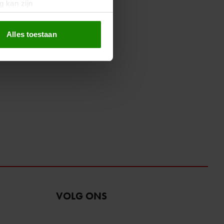
g kan zijn
erprinting)
t
detailgedeelte
in. U kunt uw
Alles toestaan
 media te bieden en om ons
ze partners voor social
nformatie die u aan ze heeft
oord met onze cookies als u
VOLG ONS