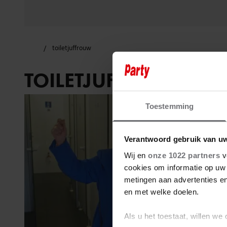
toiletjuffrouw
TOILETJUFFROUW
Toestemming
Verantwoord gebruik van u
Wij en
onze 1022 partners
v
cookies om informatie op uw 
metingen aan advertenties en
en met welke doelen.
Als u het toestaat, willen we