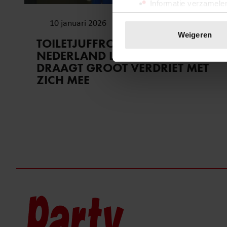
Informatie verzamelen
Uw apparaat identific
10 januari 2026
Lees meer over hoe uw perso
Weigeren
TOILETJUFFROUW JOKE LAAT
toestemming op elk moment wi
NEDERLAND LACHEN, MAAR
DRAAGT GROOT VERDRIET MET
We gebruiken cookies om cont
ZICH MEE
websiteverkeer te analyseren
media, adverteren en analys
verstrekt of die ze hebben v
onze website blijft gebruiken.