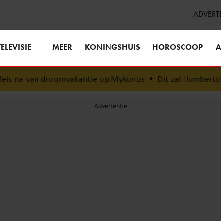
ADVERT
TELEVISIE
MEER
KONINGSHUIS
HOROSCOOP
A
is na van droomvakantie op Mykonos
•
Dit zal Humberto Tan