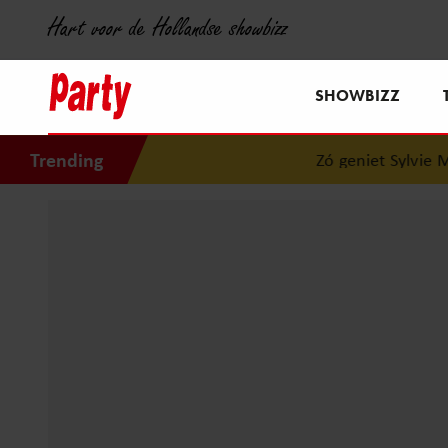
Hart voor de Hollandse showbizz
SHOWBIZZ
Trending
Zó geniet Sylvie Me