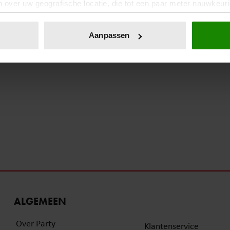
 over uw geografische locatie, die tot een paar meter nauwkeuri
eren door het actief te scannen op specifieke eigenschappen (fing
onlijke gegevens worden verwerkt en stel uw voorkeuren in he
Aanpassen
jzigen of intrekken in de Cookieverklaring.
ent en advertenties te personaliseren, om functies voor social
. Ook delen we informatie over uw gebruik van onze site met on
e. Deze partners kunnen deze gegevens combineren met andere i
erzameld op basis van uw gebruik van hun services. U gaat akk
ALGEMEEN
Over Party
Klantenservice