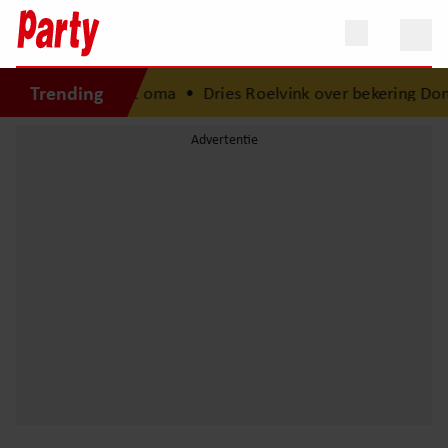
Trending
schrijfster wordt oma
•
Dries Roelvink over bekering Donny 