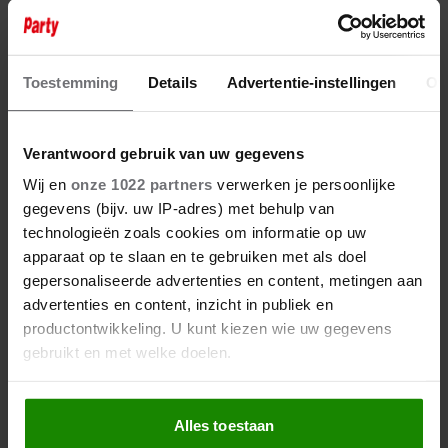
11 december 2024
TOM WAES IS WEER THUIS NA
ZWAAR AUTO-ONGELUK
Toestemming
Details
Advertentie-instellingen
Ov
Verantwoord gebruik van uw gegevens
Wij en
onze 1022 partners
verwerken je persoonlijke
gegevens (bijv. uw IP-adres) met behulp van
technologieën zoals cookies om informatie op uw
apparaat op te slaan en te gebruiken met als doel
gepersonaliseerde advertenties en content, metingen aan
advertenties en content, inzicht in publiek en
productontwikkeling. U kunt kiezen wie uw gegevens
gebruikt en met welke doelen.
Als u het toestaat, willen we ook graag:
Alles toestaan
Informatie verzamelen over uw geografische