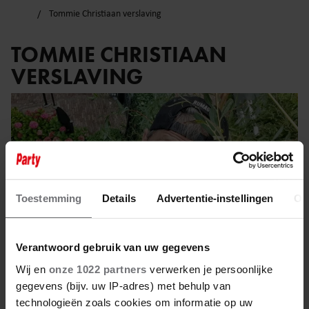
Tommie Christiaan verslaving
TOMMIE CHRISTIAAN
VERSLAVING
Toestemming
Details
Advertentie-instellingen
Ov
Verantwoord gebruik van uw gegevens
Wij en
onze 1022 partners
verwerken je persoonlijke
gegevens (bijv. uw IP-adres) met behulp van
technologieën zoals cookies om informatie op uw