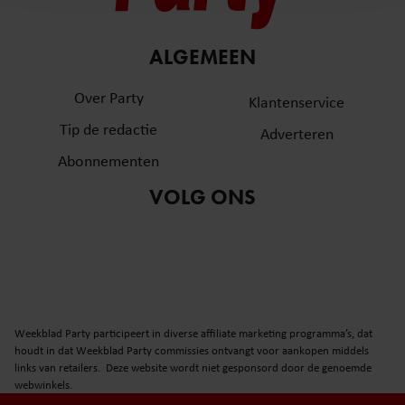
en om ons websiteverkeer te analyseren. Ook delen we
informatie over uw gebruik van onze site met onze
partners voor social media, adverteren en analyse. Deze
ALGEMEEN
partners kunnen deze gegevens combineren met andere
informatie die u aan ze heeft verstrekt of die ze hebben
Over Party
Klantenservice
verzameld op basis van uw gebruik van hun services. U
Tip de redactie
Adverteren
gaat akkoord met onze cookies als u onze website blijft
gebruiken.
Abonnementen
VOLG ONS
Weekblad Party participeert in diverse affiliate marketing programma’s, dat
houdt in dat Weekblad Party commissies ontvangt voor aankopen middels
links van retailers. Deze website wordt niet gesponsord door de genoemde
webwinkels.