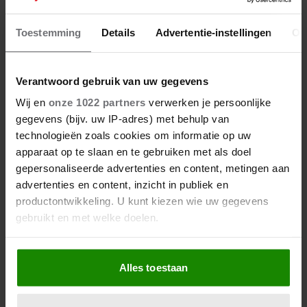
TONNY EYK: ‘EET OP 1 JANUARI
ZUURKOOL MET SPEK’
Toestemming
Details
Advertentie-instellingen
Ov
Verantwoord gebruik van uw gegevens
Wij en
onze 1022 partners
verwerken je persoonlijke
gegevens (bijv. uw IP-adres) met behulp van
technologieën zoals cookies om informatie op uw
apparaat op te slaan en te gebruiken met als doel
gepersonaliseerde advertenties en content, metingen aan
advertenties en content, inzicht in publiek en
productontwikkeling. U kunt kiezen wie uw gegevens
gebruikt en met welke doelen.
Als u het toestaat, willen we ook graag:
Alles toestaan
Informatie verzamelen over uw geografische
18 december 2025
locatie, die tot een paar meter nauwkeurig kan zijn
Uw apparaat identificeren door het actief te