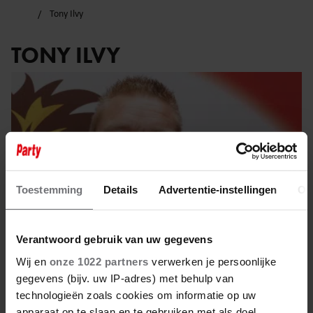
Tony Ilvy
TONY ILVY
Toestemming
Details
Advertentie-instellingen
Ov
Verantwoord gebruik van uw gegevens
Wij en
onze 1022 partners
verwerken je persoonlijke
gegevens (bijv. uw IP-adres) met behulp van
20 september 2025
technologieën zoals cookies om informatie op uw
apparaat op te slaan en te gebruiken met als doel