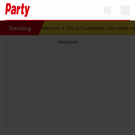
Trending
roomvakantie op Mykonos
•
Dit zal Humberto Tan nooit meer