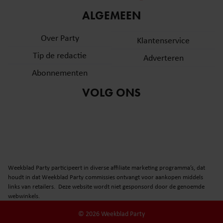
informatie over uw gebruik van onze site met onze
ALGEMEEN
partners voor social media, adverteren en analyse. Deze
partners kunnen deze gegevens combineren met andere
Over Party
Klantenservice
informatie die u aan ze heeft verstrekt of die ze hebben
Tip de redactie
verzameld op basis van uw gebruik van hun services. U
Adverteren
gaat akkoord met onze cookies als u onze website blijft
Abonnementen
gebruiken.
VOLG ONS
Weekblad Party participeert in diverse affiliate marketing programma’s, dat
houdt in dat Weekblad Party commissies ontvangt voor aankopen middels
links van retailers. Deze website wordt niet gesponsord door de genoemde
webwinkels.
© 2026 Weekblad Party