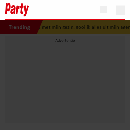
Trending
uk: “Als er iets is met mijn gezin, gooi ik alles uit mijn agen