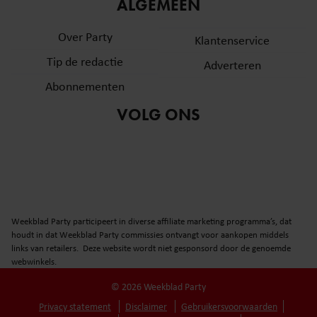
informatie over uw gebruik van onze site met onze
ALGEMEEN
partners voor social media, adverteren en analyse. Deze
Over Party
partners kunnen deze gegevens combineren met andere
Klantenservice
informatie die u aan ze heeft verstrekt of die ze hebben
Tip de redactie
Adverteren
verzameld op basis van uw gebruik van hun services. U
Abonnementen
gaat akkoord met onze cookies als u onze website blijft
gebruiken.
VOLG ONS
Weekblad Party participeert in diverse affiliate marketing programma’s, dat
houdt in dat Weekblad Party commissies ontvangt voor aankopen middels
links van retailers. Deze website wordt niet gesponsord door de genoemde
webwinkels.
© 2026 Weekblad Party
Privacy statement
Disclaimer
Gebruikersvoorwaarden