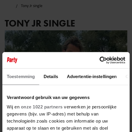
Tony Jr single
TONY JR SINGLE
Toestemming
Details
Advertentie-instellingen
Ov
Verantwoord gebruik van uw gegevens
Wij en
onze 1022 partners
verwerken je persoonlijke
gegevens (bijv. uw IP-adres) met behulp van
technologieën zoals cookies om informatie op uw
3 maart 2023
apparaat op te slaan en te gebruiken met als doel