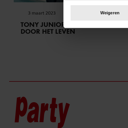
Uw apparaat identific
Lees meer over hoe uw perso
3 maart 2023
Weigeren
toestemming op elk moment wi
TONY JUNIOR WEER SINGLE
DOOR HET LEVEN
We gebruiken cookies om cont
websiteverkeer te analyseren
media, adverteren en analys
verstrekt of die ze hebben v
onze website blijft gebruiken.