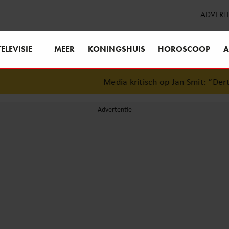
ADVERT
TELEVISIE
MEER
KONINGSHUIS
HOROSCOOP
A
Media kritisch op Jan Smit: “Dertig 