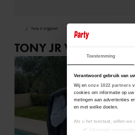
Tony Jr vrijgezel
TONY JR VRIJGEZEL
Toestemming
Verantwoord gebruik van u
Wij en
onze 1022 partners
v
cookies om informatie op uw 
metingen aan advertenties en
en met welke doelen.
Als u het toestaat, willen we
Informatie verzamelen