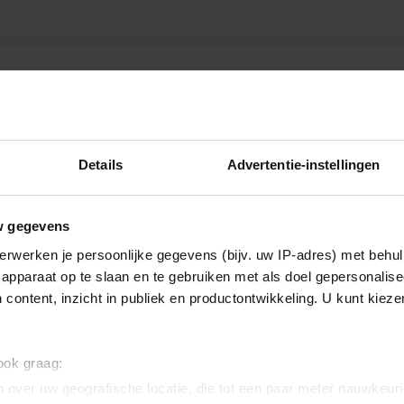
Details
Advertentie-instellingen
w gegevens
erwerken je persoonlijke gegevens (bijv. uw IP-adres) met behul
apparaat op te slaan en te gebruiken met als doel gepersonalise
 content, inzicht in publiek en productontwikkeling. U kunt kiez
 ook graag:
 over uw geografische locatie, die tot een paar meter nauwkeuri