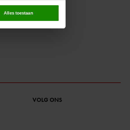
erprinting)
t
detailgedeelte
in. U kunt uw
Alles toestaan
 media te bieden en om ons
ze partners voor social
nformatie die u aan ze heeft
oord met onze cookies als u
VOLG ONS