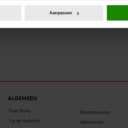
eren door het actief te scannen op specifieke eigenschappen (fing
onlijke gegevens worden verwerkt en stel uw voorkeuren in he
Aanpassen
jzigen of intrekken in de Cookieverklaring.
ent en advertenties te personaliseren, om functies voor social
. Ook delen we informatie over uw gebruik van onze site met on
e. Deze partners kunnen deze gegevens combineren met andere i
erzameld op basis van uw gebruik van hun services. U gaat akk
ALGEMEEN
Over Party
Klantenservice
Tip de redactie
Adverteren