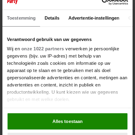
BABYNIEUWS REALITYSTER
TONY: ‘IN MEI KOMT ER EENTJE
BIJ!’
Toestemming
Details
Advertentie-instellingen
Ov
Verantwoord gebruik van uw gegevens
Wij en
onze 1022 partners
verwerken je persoonlijke
gegevens (bijv. uw IP-adres) met behulp van
technologieën zoals cookies om informatie op uw
apparaat op te slaan en te gebruiken met als doel
gepersonaliseerde advertenties en content, metingen aan
advertenties en content, inzicht in publiek en
productontwikkeling. U kunt kiezen wie uw gegevens
gebruikt en met welke doelen.
Als u het toestaat, willen we ook graag:
Alles toestaan
Informatie verzamelen over uw geografische
locatie, die tot een paar meter nauwkeurig kan zijn
20 september 2025