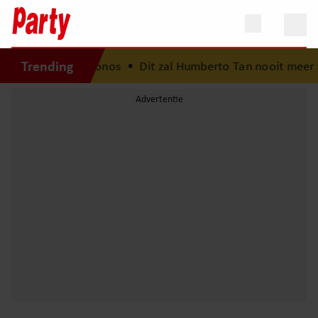
Trending
mvakantie op Mykonos
•
Dit zal Humberto Tan nooit meer ver