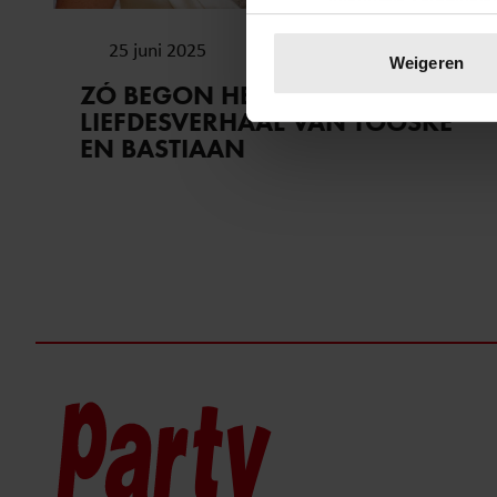
Uw apparaat identific
25 juni 2025
Lees meer over hoe uw perso
Weigeren
toestemming op elk moment wi
ZÓ BEGON HET
LIEFDESVERHAAL VAN TOOSKE
We gebruiken cookies om cont
EN BASTIAAN
websiteverkeer te analyseren
media, adverteren en analys
verstrekt of die ze hebben v
onze website blijft gebruiken.