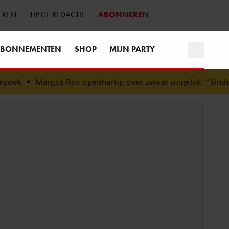
EREN
TIP DE REDACTIE
ABONNEREN
BONNEMENTEN
SHOP
MIJN PARTY
ek
•
Margôt Ros openhartig over zwaar ongeluk: “Sindsdien 