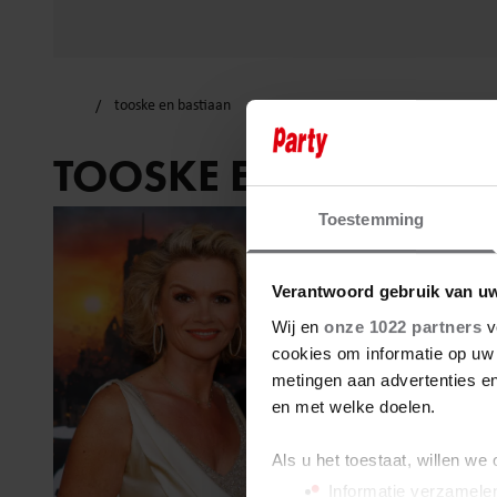
tooske en bastiaan
TOOSKE EN BASTIAA
Toestemming
Verantwoord gebruik van u
Wij en
onze 1022 partners
v
cookies om informatie op uw 
metingen aan advertenties en
en met welke doelen.
Als u het toestaat, willen we
Informatie verzamelen