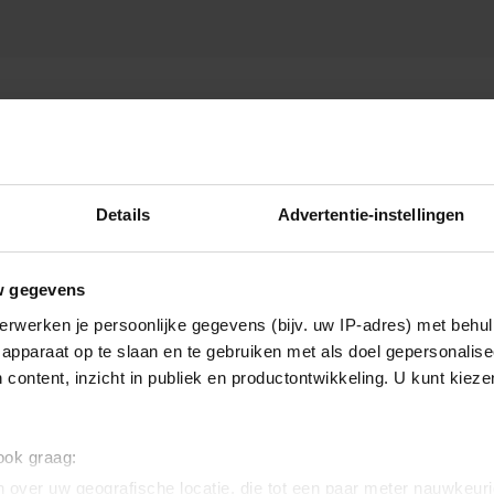
N
Details
Advertentie-instellingen
w gegevens
erwerken je persoonlijke gegevens (bijv. uw IP-adres) met behul
apparaat op te slaan en te gebruiken met als doel gepersonalise
 content, inzicht in publiek en productontwikkeling. U kunt kiez
 ook graag:
 over uw geografische locatie, die tot een paar meter nauwkeuri