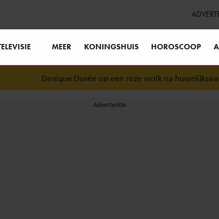
ADVERT
TELEVISIE
MEER
KONINGSHUIS
HOROSCOOP
A
Danique Dusée op een roze wolk na huwelijksaanzo