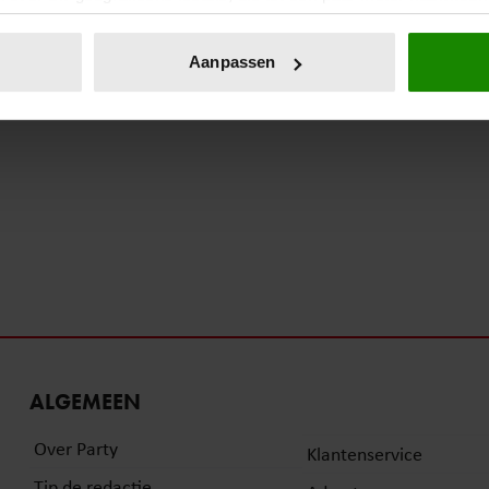
eren door het actief te scannen op specifieke eigenschappen (fing
onlijke gegevens worden verwerkt en stel uw voorkeuren in he
Aanpassen
jzigen of intrekken in de Cookieverklaring.
ent en advertenties te personaliseren, om functies voor social
. Ook delen we informatie over uw gebruik van onze site met on
e. Deze partners kunnen deze gegevens combineren met andere i
erzameld op basis van uw gebruik van hun services. U gaat akk
ALGEMEEN
Over Party
Klantenservice
Tip de redactie