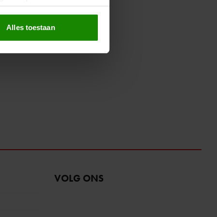
erprinting)
t
detailgedeelte
in. U kunt uw
Alles toestaan
 media te bieden en om ons
ze partners voor social
nformatie die u aan ze heeft
oord met onze cookies als u
VOLG ONS