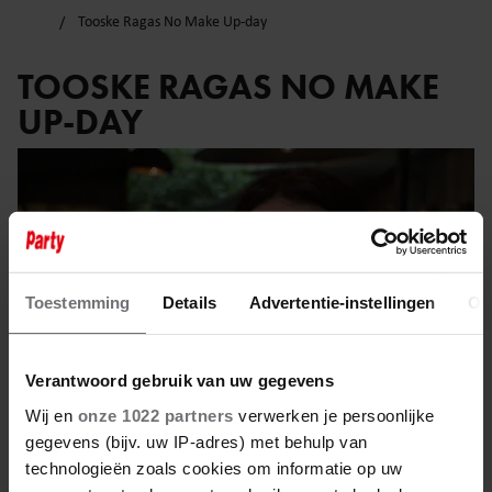
Tooske Ragas No Make Up-day
TOOSKE RAGAS NO MAKE
UP-DAY
Toestemming
Details
Advertentie-instellingen
Ov
Verantwoord gebruik van uw gegevens
Wij en
onze 1022 partners
verwerken je persoonlijke
gegevens (bijv. uw IP-adres) met behulp van
technologieën zoals cookies om informatie op uw