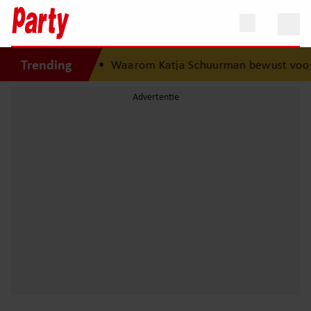
Trending
 nooit vergeten’
•
Waarom Katja Schuurman bewust voor r