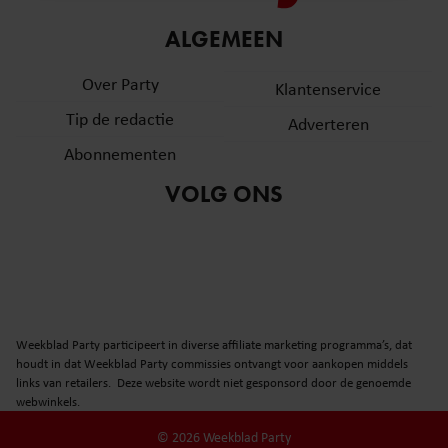
informatie over uw gebruik van onze site met onze
ALGEMEEN
partners voor social media, adverteren en analyse. Deze
partners kunnen deze gegevens combineren met andere
Over Party
Klantenservice
informatie die u aan ze heeft verstrekt of die ze hebben
verzameld op basis van uw gebruik van hun services. U
Tip de redactie
Adverteren
gaat akkoord met onze cookies als u onze website blijft
Abonnementen
gebruiken.
VOLG ONS
Weekblad Party participeert in diverse affiliate marketing programma’s, dat
houdt in dat Weekblad Party commissies ontvangt voor aankopen middels
links van retailers. Deze website wordt niet gesponsord door de genoemde
webwinkels.
© 2026 Weekblad Party