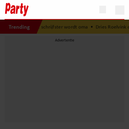
Trending
j met babynieuws: schrijfster wordt oma
•
Dries Roelvink o