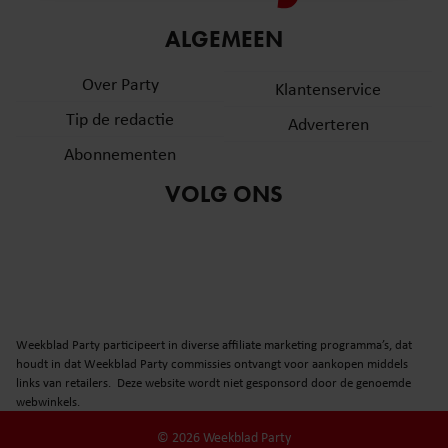
informatie over uw gebruik van onze site met onze
ALGEMEEN
partners voor social media, adverteren en analyse. Deze
partners kunnen deze gegevens combineren met andere
Over Party
Klantenservice
informatie die u aan ze heeft verstrekt of die ze hebben
verzameld op basis van uw gebruik van hun services. U
Tip de redactie
Adverteren
gaat akkoord met onze cookies als u onze website blijft
Abonnementen
gebruiken.
VOLG ONS
Weekblad Party participeert in diverse affiliate marketing programma’s, dat
houdt in dat Weekblad Party commissies ontvangt voor aankopen middels
links van retailers. Deze website wordt niet gesponsord door de genoemde
webwinkels.
© 2026 Weekblad Party