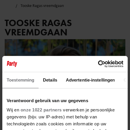
Tooske Ragas vreemdgaan
TOOSKE RAGAS
VREEMDGAAN
Toestemming
Details
Advertentie-instellingen
Ov
Verantwoord gebruik van uw gegevens
Wij en
onze 1022 partners
verwerken je persoonlijke
gegevens (bijv. uw IP-adres) met behulp van
technologieën zoals cookies om informatie op uw