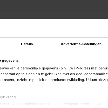
Details
Advertentie-instellingen
w gegevens
erwerken je persoonlijke gegevens (bijv. uw IP-adres) met behul
apparaat op te slaan en te gebruiken met als doel gepersonalise
 content, inzicht in publiek en productontwikkeling. U kunt kiez
 ook graag:
 over uw geografische locatie, die tot een paar meter nauwkeuri