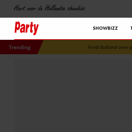
Hart voor de Hollandse showbizz
SHOWBIZZ
Trending
Ferdi Bolland over geluk: