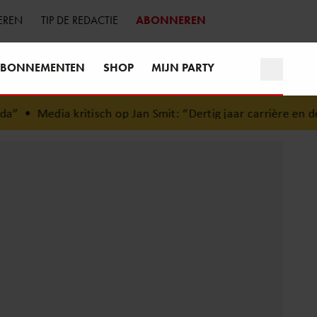
EREN
TIP DE REDACTIE
ABONNEREN
BONNEMENTEN
SHOP
MIJN PARTY
•
Media kritisch op Jan Smit: “Dertig jaar carrière en de p