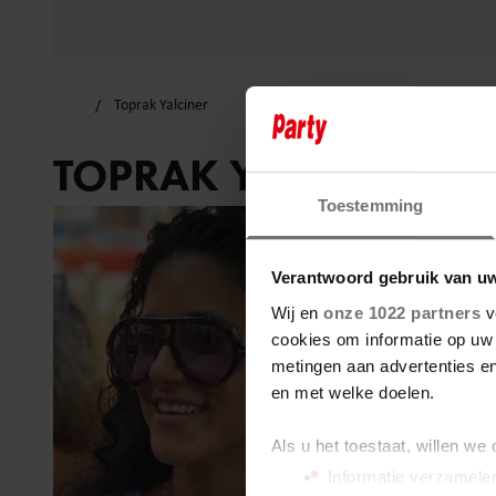
Toprak Yalciner
TOPRAK YALCINER
Toestemming
Verantwoord gebruik van u
Wij en
onze 1022 partners
v
cookies om informatie op uw 
metingen aan advertenties en
en met welke doelen.
Als u het toestaat, willen we
Informatie verzamelen