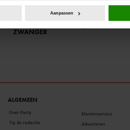
eren door het actief te scannen op specifieke eigenschappen (fing
onlijke gegevens worden verwerkt en stel uw voorkeuren in he
3 mei 2022
Aanpassen
jzigen of intrekken in de Cookieverklaring.
ACTRICE TOPRAK YALÇINER IS
ZWANGER
ent en advertenties te personaliseren, om functies voor social
. Ook delen we informatie over uw gebruik van onze site met on
e. Deze partners kunnen deze gegevens combineren met andere i
erzameld op basis van uw gebruik van hun services. U gaat akk
ALGEMEEN
Over Party
Klantenservice
Tip de redactie
Adverteren