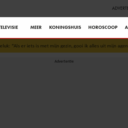
ADVERT
TELEVISIE
MEER
KONINGSHUIS
HOROSCOOP
A
 “Als er iets is met mijn gezin, gooi ik alles uit mijn agenda”