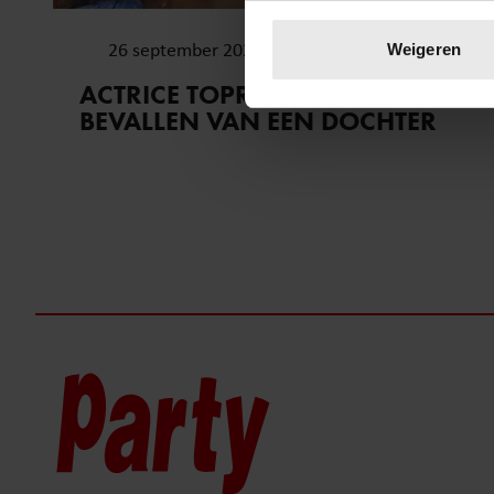
Uw apparaat identific
Lees meer over hoe uw perso
26 september 2022
Weigeren
toestemming op elk moment wi
ACTRICE TOPRAK YALCINER
BEVALLEN VAN EEN DOCHTER
We gebruiken cookies om cont
websiteverkeer te analyseren
media, adverteren en analys
verstrekt of die ze hebben v
onze website blijft gebruiken.