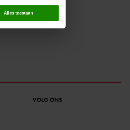
erprinting)
t
detailgedeelte
in. U kunt uw
Alles toestaan
 media te bieden en om ons
ze partners voor social
nformatie die u aan ze heeft
oord met onze cookies als u
VOLG ONS