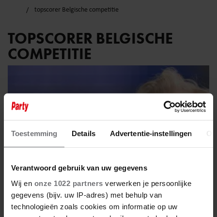
topscorer Belgische competitie
TOPSCORER BELGISCHE
COMPETITIE
Toestemming
Details
Advertentie-instellingen
Ov
Verantwoord gebruik van uw gegevens
Wij en
onze 1022 partners
verwerken je persoonlijke
gegevens (bijv. uw IP-adres) met behulp van
technologieën zoals cookies om informatie op uw