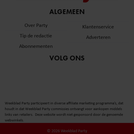
informatie over uw gebruik van onze site met onze
ALGEMEEN
partners voor social media, adverteren en analyse. Deze
partners kunnen deze gegevens combineren met andere
Over Party
Klantenservice
informatie die u aan ze heeft verstrekt of die ze hebben
verzameld op basis van uw gebruik van hun services. U
Tip de redactie
Adverteren
gaat akkoord met onze cookies als u onze website blijft
Abonnementen
gebruiken.
VOLG ONS
Weekblad Party participeert in diverse affiliate marketing programma’s, dat
houdt in dat Weekblad Party commissies ontvangt voor aankopen middels
links van retailers. Deze website wordt niet gesponsord door de genoemde
webwinkels.
© 2026 Weekblad Party