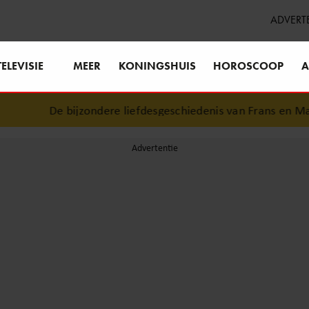
ADVERT
TELEVISIE
MEER
KONINGSHUIS
HOROSCOOP
A
De bijzondere liefdesgeschiedenis van Frans en Marisk