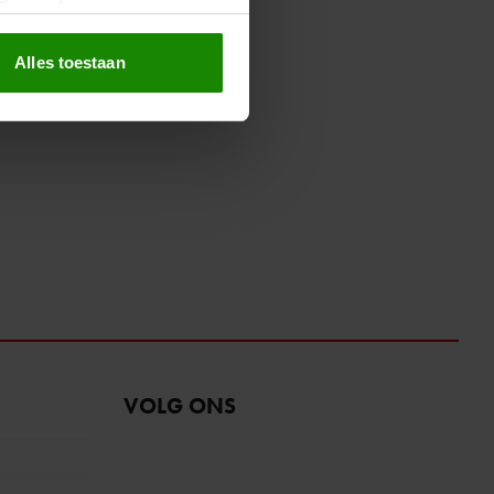
erprinting)
t
detailgedeelte
in. U kunt uw
Alles toestaan
 media te bieden en om ons
ze partners voor social
nformatie die u aan ze heeft
oord met onze cookies als u
VOLG ONS