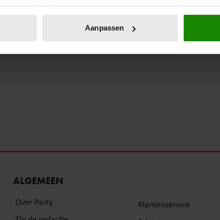
eren door het actief te scannen op specifieke eigenschappen (fing
onlijke gegevens worden verwerkt en stel uw voorkeuren in he
Aanpassen
jzigen of intrekken in de Cookieverklaring.
ent en advertenties te personaliseren, om functies voor social
. Ook delen we informatie over uw gebruik van onze site met on
e. Deze partners kunnen deze gegevens combineren met andere i
erzameld op basis van uw gebruik van hun services. U gaat akk
ALGEMEEN
Over Party
Klantenservice
Tip de redactie