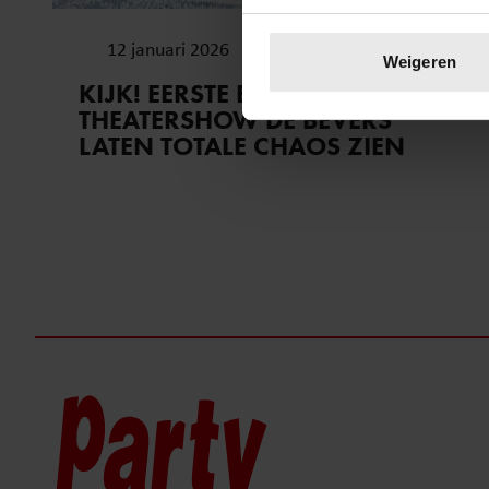
Uw apparaat identific
12 januari 2026
Lees meer over hoe uw perso
Weigeren
toestemming op elk moment wi
KIJK! EERSTE BEELDEN VAN
THEATERSHOW DE BEVERS
We gebruiken cookies om cont
LATEN TOTALE CHAOS ZIEN
websiteverkeer te analyseren
media, adverteren en analys
verstrekt of die ze hebben v
onze website blijft gebruiken.