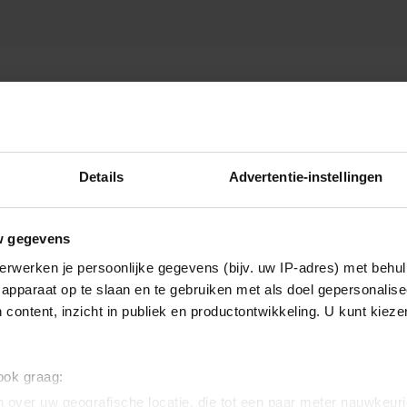
Details
Advertentie-instellingen
w gegevens
erwerken je persoonlijke gegevens (bijv. uw IP-adres) met behul
apparaat op te slaan en te gebruiken met als doel gepersonalise
 content, inzicht in publiek en productontwikkeling. U kunt kiez
 ook graag:
 over uw geografische locatie, die tot een paar meter nauwkeuri