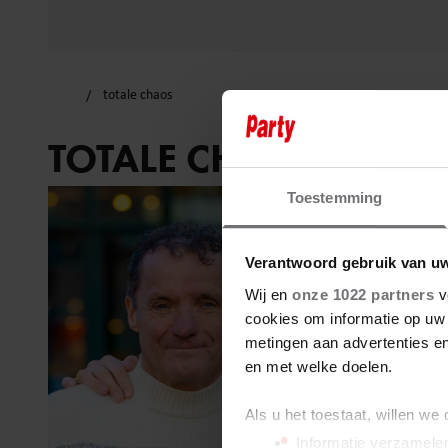
totale chaos
TOTALE CHAOS
Toestemming
Verantwoord gebruik van u
Wij en
onze 1022 partners
v
cookies om informatie op uw 
metingen aan advertenties en
en met welke doelen.
Als u het toestaat, willen we
Informatie verzamelen