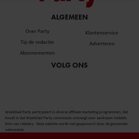
en om ons websiteverkeer te analyseren. Ook delen we
informatie over uw gebruik van onze site met onze
partners voor social media, adverteren en analyse. Deze
ALGEMEEN
partners kunnen deze gegevens combineren met andere
Over Party
informatie die u aan ze heeft verstrekt of die ze hebben
Klantenservice
verzameld op basis van uw gebruik van hun services. U
Tip de redactie
Adverteren
gaat akkoord met onze cookies als u onze website blijft
Abonnementen
gebruiken.
VOLG ONS
Weekblad Party participeert in diverse affiliate marketing programma’s, dat
houdt in dat Weekblad Party commissies ontvangt voor aankopen middels
links van retailers. Deze website wordt niet gesponsord door de genoemde
webwinkels.