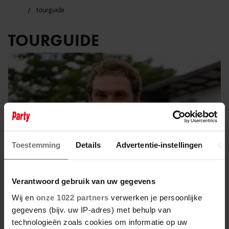
tourguide
TOURGUIDE
Toestemming
Details
Advertentie-instellingen
Ov
Verantwoord gebruik van uw gegevens
Wij en
onze 1022 partners
verwerken je persoonlijke
gegevens (bijv. uw IP-adres) met behulp van
16 juli 2025
technologieën zoals cookies om informatie op uw