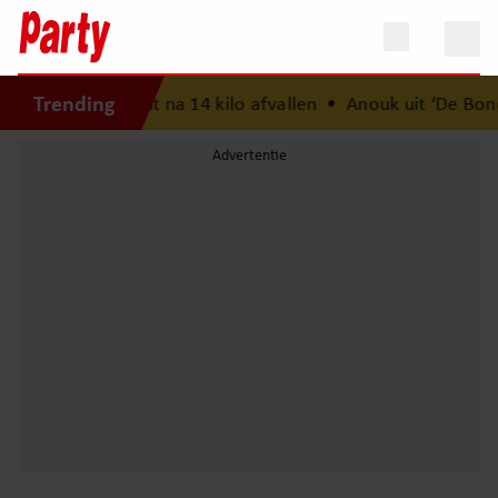
Trending
n streefgewicht na 14 kilo afvallen
•
Anouk uit ‘De Bondgen