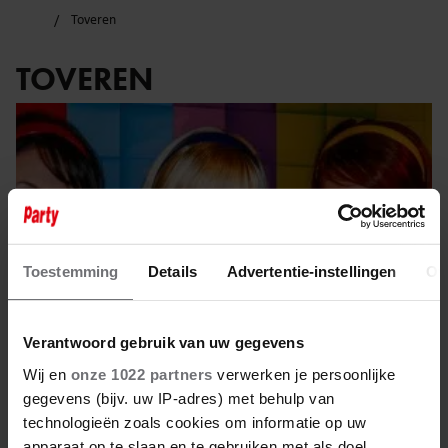
Toveren
TOVEREN
Toestemming
Details
Advertentie-instellingen
Ov
Verantwoord gebruik van uw gegevens
Wij en
onze 1022 partners
verwerken je persoonlijke
gegevens (bijv. uw IP-adres) met behulp van
3 oktober 2025
technologieën zoals cookies om informatie op uw
apparaat op te slaan en te gebruiken met als doel