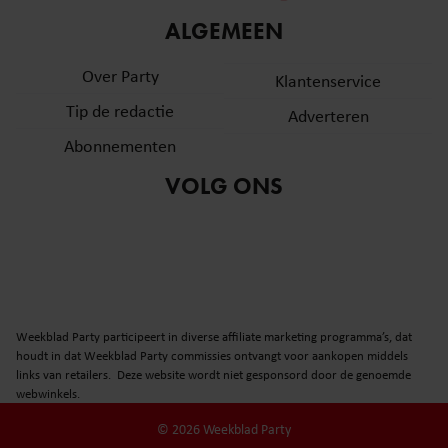
informatie over uw gebruik van onze site met onze
ALGEMEEN
partners voor social media, adverteren en analyse. Deze
partners kunnen deze gegevens combineren met andere
Over Party
Klantenservice
informatie die u aan ze heeft verstrekt of die ze hebben
Tip de redactie
verzameld op basis van uw gebruik van hun services. U
Adverteren
gaat akkoord met onze cookies als u onze website blijft
Abonnementen
gebruiken.
VOLG ONS
Weekblad Party participeert in diverse affiliate marketing programma’s, dat
houdt in dat Weekblad Party commissies ontvangt voor aankopen middels
links van retailers. Deze website wordt niet gesponsord door de genoemde
webwinkels.
© 2026 Weekblad Party