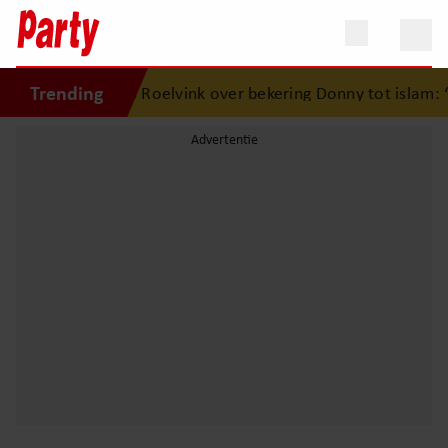
Trending
ordt oma
•
Dries Roelvink over bekering Donny tot islam: ‘