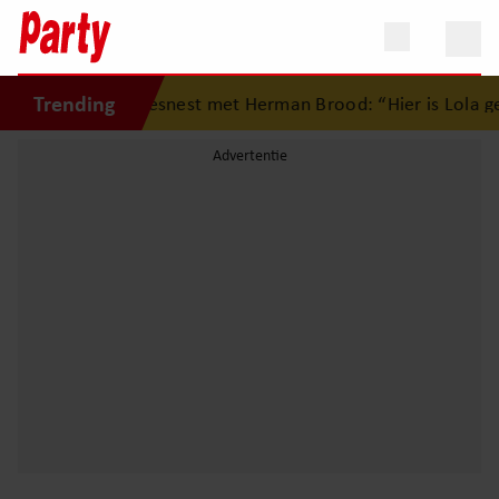
Trending
ug op eerste liefdesnest met Herman Brood: “Hier is Lola g