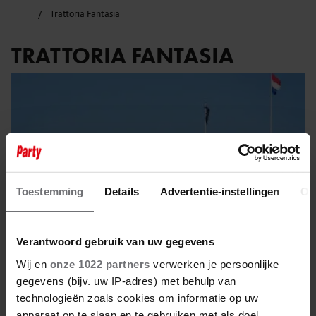
Trattoria Fantasia
TRATTORIA FANTASIA
Toestemming
Details
Advertentie-instellingen
Ov
Verantwoord gebruik van uw gegevens
Wij en
onze 1022 partners
verwerken je persoonlijke
gegevens (bijv. uw IP-adres) met behulp van
11 oktober 2025
technologieën zoals cookies om informatie op uw
apparaat op te slaan en te gebruiken met als doel