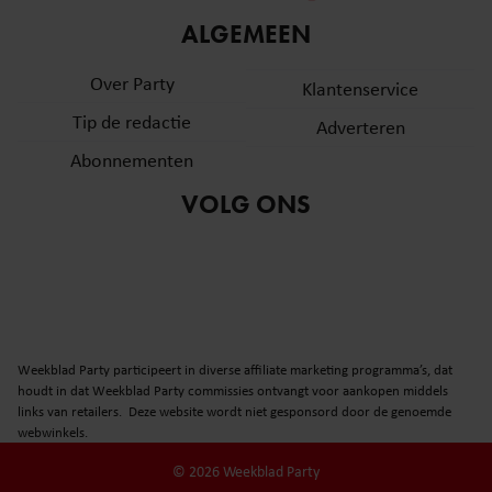
informatie over uw gebruik van onze site met onze
ALGEMEEN
partners voor social media, adverteren en analyse. Deze
partners kunnen deze gegevens combineren met andere
Over Party
Klantenservice
informatie die u aan ze heeft verstrekt of die ze hebben
Tip de redactie
verzameld op basis van uw gebruik van hun services. U
Adverteren
gaat akkoord met onze cookies als u onze website blijft
Abonnementen
gebruiken.
VOLG ONS
Weekblad Party participeert in diverse affiliate marketing programma’s, dat
houdt in dat Weekblad Party commissies ontvangt voor aankopen middels
links van retailers. Deze website wordt niet gesponsord door de genoemde
webwinkels.
© 2026 Weekblad Party