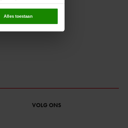
erprinting)
t
detailgedeelte
in. U kunt uw
Alles toestaan
 media te bieden en om ons
ze partners voor social
nformatie die u aan ze heeft
oord met onze cookies als u
VOLG ONS