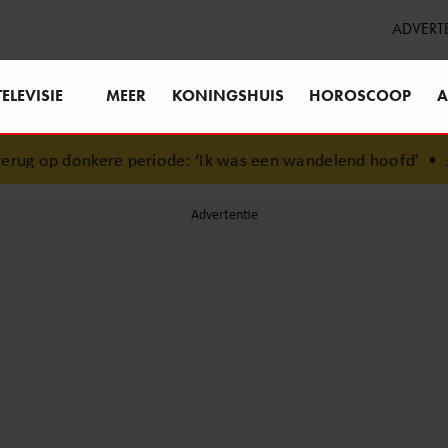
ADVERT
TELEVISIE
MEER
KONINGSHUIS
HOROSCOOP
A
ug op donkere periode: ‘Ik was een wandelend hoofd’
•
Jani