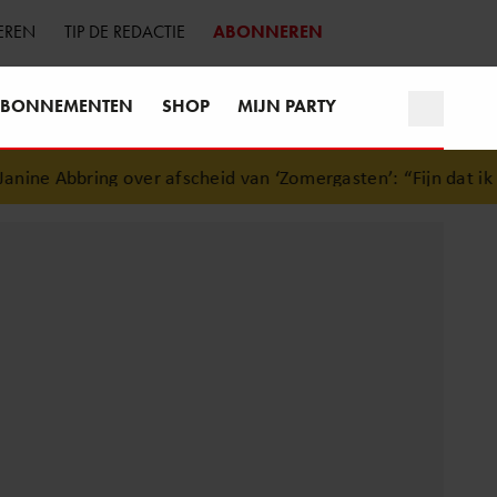
EREN
TIP DE REDACTIE
ABONNEREN
BONNEMENTEN
SHOP
MIJN PARTY
ne Abbring over afscheid van ‘Zomergasten’: “Fijn dat ik het