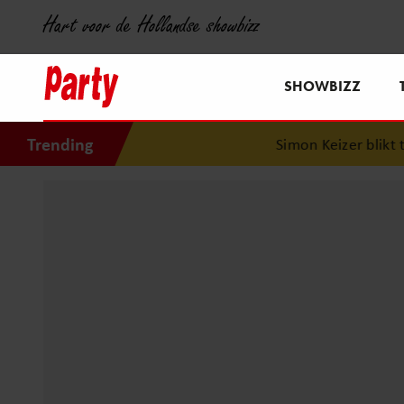
Hart voor de Hollandse showbizz
SHOWBIZZ
Trending
Simon Keizer blikt ter