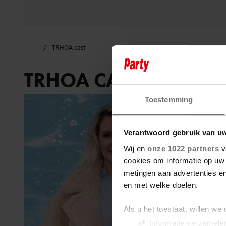
TRHOA cast
TRHOA CAST
Toestemming
Verantwoord gebruik van u
Wij en
onze 1022 partners
v
cookies om informatie op uw 
metingen aan advertenties en
en met welke doelen.
Als u het toestaat, willen we
Informatie verzamelen