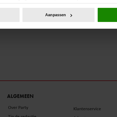
eren door het actief te scannen op specifieke eigenschappen (fing
onlijke gegevens worden verwerkt en stel uw voorkeuren in he
Aanpassen
jzigen of intrekken in de Cookieverklaring.
ent en advertenties te personaliseren, om functies voor social
. Ook delen we informatie over uw gebruik van onze site met on
e. Deze partners kunnen deze gegevens combineren met andere i
erzameld op basis van uw gebruik van hun services. U gaat akk
ALGEMEEN
Over Party
Klantenservice
Tip de redactie