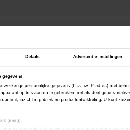
Details
Advertentie-instellingen
w gegevens
erwerken je persoonlijke gegevens (bijv. uw IP-adres) met behul
apparaat op te slaan en te gebruiken met als doel gepersonalise
 content, inzicht in publiek en productontwikkeling. U kunt kiez
 ook graag:
 over uw geografische locatie, die tot een paar meter nauwkeuri