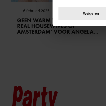
Uw apparaat identific
6 februari 2025
Lees meer over hoe uw perso
Weigeren
toestemming op elk moment wi
GEEN WARM WELKOM IN ’THE
REAL HOUSEWIVES OF
We gebruiken cookies om cont
AMSTERDAM’ VOOR ANGELA…
websiteverkeer te analyseren
media, adverteren en analys
verstrekt of die ze hebben v
onze website blijft gebruiken.