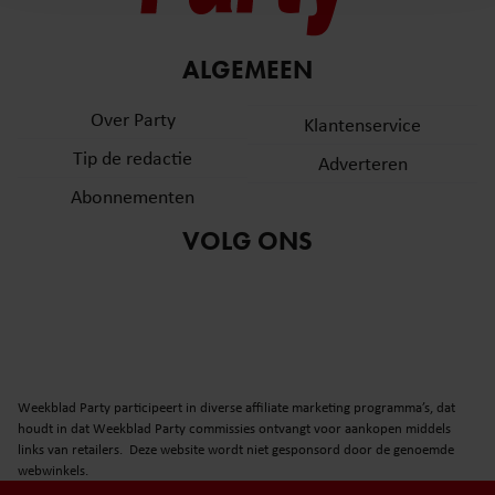
en om ons websiteverkeer te analyseren. Ook delen we
informatie over uw gebruik van onze site met onze
partners voor social media, adverteren en analyse. Deze
ALGEMEEN
partners kunnen deze gegevens combineren met andere
informatie die u aan ze heeft verstrekt of die ze hebben
Over Party
Klantenservice
verzameld op basis van uw gebruik van hun services. U
Tip de redactie
Adverteren
gaat akkoord met onze cookies als u onze website blijft
gebruiken.
Abonnementen
VOLG ONS
Weekblad Party participeert in diverse affiliate marketing programma’s, dat
houdt in dat Weekblad Party commissies ontvangt voor aankopen middels
links van retailers. Deze website wordt niet gesponsord door de genoemde
webwinkels.