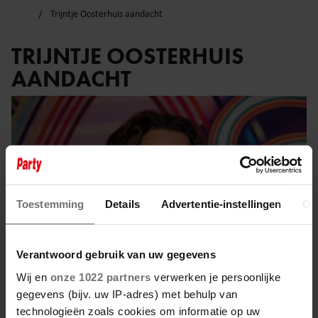
Trijntje Oosterhuis aandacht
TRIJNTJE OOSTERHUIS
AANDACHT
Toestemming
Details
Advertentie-instellingen
Ov
Verantwoord gebruik van uw gegevens
Wij en
onze 1022 partners
verwerken je persoonlijke
gegevens (bijv. uw IP-adres) met behulp van
technologieën zoals cookies om informatie op uw