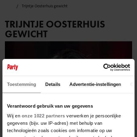
Trijntje Oosterhuis gewicht
TRIJNTJE OOSTERHUIS
GEWICHT
Toestemming
Details
Advertentie-instellingen
Ov
Verantwoord gebruik van uw gegevens
Wij en
onze 1022 partners
verwerken je persoonlijke
gegevens (bijv. uw IP-adres) met behulp van
technologieën zoals cookies om informatie op uw