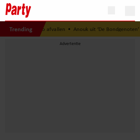
Trending
gewicht na 14 kilo afvallen
•
Anouk uit ‘De Bondgenoten’ wa