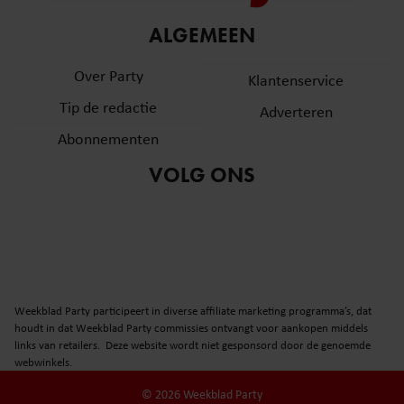
informatie over uw gebruik van onze site met onze
ALGEMEEN
partners voor social media, adverteren en analyse. Deze
partners kunnen deze gegevens combineren met andere
Over Party
Klantenservice
informatie die u aan ze heeft verstrekt of die ze hebben
verzameld op basis van uw gebruik van hun services. U
Tip de redactie
Adverteren
gaat akkoord met onze cookies als u onze website blijft
Abonnementen
gebruiken.
VOLG ONS
Weekblad Party participeert in diverse affiliate marketing programma’s, dat
houdt in dat Weekblad Party commissies ontvangt voor aankopen middels
links van retailers. Deze website wordt niet gesponsord door de genoemde
webwinkels.
© 2026 Weekblad Party