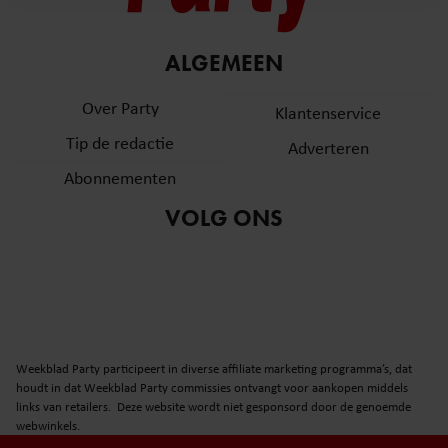
en om ons websiteverkeer te analyseren. Ook delen we
informatie over uw gebruik van onze site met onze
partners voor social media, adverteren en analyse. Deze
ALGEMEEN
partners kunnen deze gegevens combineren met andere
informatie die u aan ze heeft verstrekt of die ze hebben
Over Party
Klantenservice
verzameld op basis van uw gebruik van hun services. U
Tip de redactie
Adverteren
gaat akkoord met onze cookies als u onze website blijft
gebruiken.
Abonnementen
VOLG ONS
Weekblad Party participeert in diverse affiliate marketing programma’s, dat
houdt in dat Weekblad Party commissies ontvangt voor aankopen middels
links van retailers. Deze website wordt niet gesponsord door de genoemde
webwinkels.