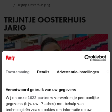
Trijntje Oosterhuis jarig
TRIJNTJE OOSTERHUIS
JARIG
Toestemming
Details
Advertentie-instellingen
Ov
Verantwoord gebruik van uw gegevens
Wij en
onze 1022 partners
verwerken je persoonlijke
gegevens (bijv. uw IP-adres) met behulp van
technologieën zoals cookies om informatie op uw