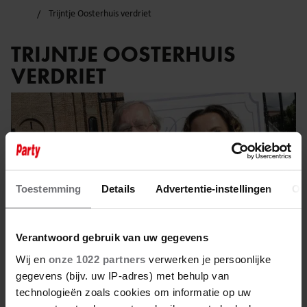
Trijntje Oosterhuis verdriet
TRIJNTJE OOSTERHUIS
VERDRIET
Toestemming
Details
Advertentie-instellingen
Ov
Verantwoord gebruik van uw gegevens
Wij en
onze 1022 partners
verwerken je persoonlijke
gegevens (bijv. uw IP-adres) met behulp van
technologieën zoals cookies om informatie op uw