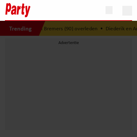
Trending
: beeldhouwer Jean Bremers (90) overleden
•
Diederik en An