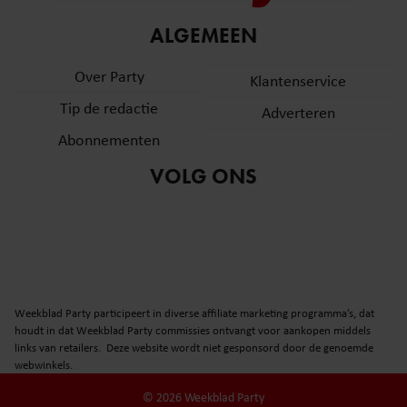
informatie over uw gebruik van onze site met onze
ALGEMEEN
partners voor social media, adverteren en analyse. Deze
partners kunnen deze gegevens combineren met andere
Over Party
Klantenservice
informatie die u aan ze heeft verstrekt of die ze hebben
verzameld op basis van uw gebruik van hun services. U
Tip de redactie
Adverteren
gaat akkoord met onze cookies als u onze website blijft
Abonnementen
gebruiken.
VOLG ONS
Weekblad Party participeert in diverse affiliate marketing programma’s, dat
houdt in dat Weekblad Party commissies ontvangt voor aankopen middels
links van retailers. Deze website wordt niet gesponsord door de genoemde
webwinkels.
© 2026 Weekblad Party