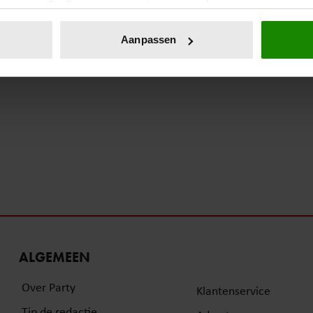
eren door het actief te scannen op specifieke eigenschappen (fing
onlijke gegevens worden verwerkt en stel uw voorkeuren in he
Aanpassen
jzigen of intrekken in de Cookieverklaring.
ent en advertenties te personaliseren, om functies voor social
. Ook delen we informatie over uw gebruik van onze site met on
e. Deze partners kunnen deze gegevens combineren met andere i
erzameld op basis van uw gebruik van hun services. U gaat akk
ALGEMEEN
Over Party
Klantenservice
Tip de redactie