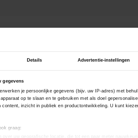
Details
Advertentie-instellingen
w gegevens
erwerken je persoonlijke gegevens (bijv. uw IP-adres) met behul
apparaat op te slaan en te gebruiken met als doel gepersonalise
 content, inzicht in publiek en productontwikkeling. U kunt kiez
 ook graag:
 over uw geografische locatie, die tot een paar meter nauwkeuri