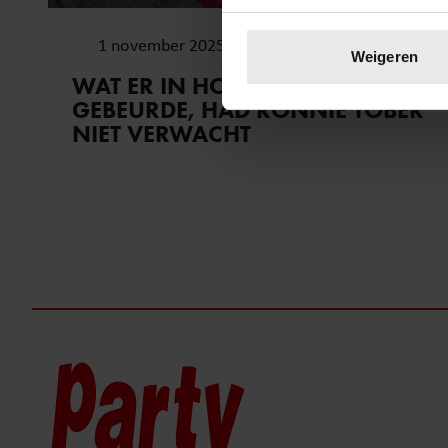
Uw apparaat identific
1 november 2025
Lees meer over hoe uw perso
Weigeren
toestemming op elk moment wi
WAT ER IN HOTEL DES INDES
GEBEURDE, HAD RONNIE TOBER
We gebruiken cookies om cont
NIET VERWACHT
websiteverkeer te analyseren
media, adverteren en analys
verstrekt of die ze hebben v
onze website blijft gebruiken.