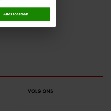
erprinting)
t
detailgedeelte
in. U kunt uw
Alles toestaan
 media te bieden en om ons
ze partners voor social
nformatie die u aan ze heeft
oord met onze cookies als u
VOLG ONS