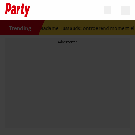
Trending
st jonge fan in Madame Tussauds: ontroerend moment eindi