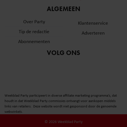
informatie over uw gebruik van onze site met onze
ALGEMEEN
partners voor social media, adverteren en analyse. Deze
partners kunnen deze gegevens combineren met andere
Over Party
Klantenservice
informatie die u aan ze heeft verstrekt of die ze hebben
Tip de redactie
verzameld op basis van uw gebruik van hun services. U
Adverteren
gaat akkoord met onze cookies als u onze website blijft
Abonnementen
gebruiken.
VOLG ONS
Weekblad Party participeert in diverse affiliate marketing programma’s, dat
houdt in dat Weekblad Party commissies ontvangt voor aankopen middels
links van retailers. Deze website wordt niet gesponsord door de genoemde
webwinkels.
© 2026 Weekblad Party