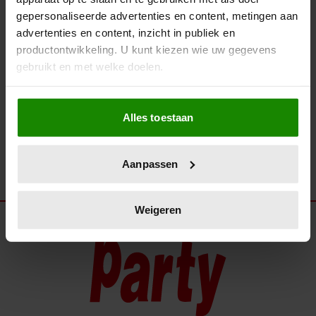
BEKIJK SNEL… DE MOOISTE
gepersonaliseerde advertenties en content, metingen aan
MODE VAN HET ‘MUSICAL
advertenties en content, inzicht in publiek en
AWARDS GALA 2025’
productontwikkeling. U kunt kiezen wie uw gegevens
gebruikt en met welke doelen.
Als u het toestaat, willen we ook graag:
Alles toestaan
Informatie verzamelen over uw geografische
locatie, die tot een paar meter nauwkeurig kan zijn
Uw apparaat identificeren door het actief te
Aanpassen
scannen op specifieke eigenschappen (fingerprinting)
Lees meer over hoe uw persoonlijke gegevens worden
verwerkt en stel uw voorkeuren in het
detailgedeelte
in.
Weigeren
U kunt uw toestemming op elk moment wijzigen of
intrekken in de Cookieverklaring.
We gebruiken cookies om content en advertenties te
personaliseren, om functies voor social media te bieden
en om ons websiteverkeer te analyseren. Ook delen we