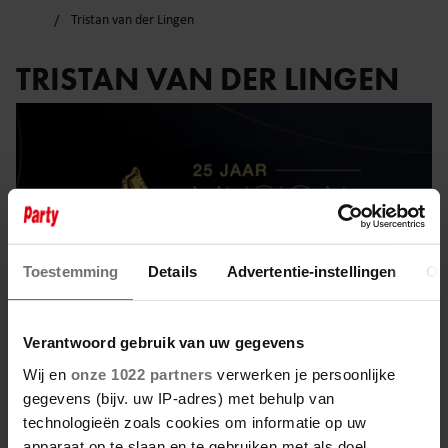
Tristan van der Lingen
TRISTAN VAN DER LINGEN
Toestemming
Details
Advertentie-instellingen
Ov
Verantwoord gebruik van uw gegevens
Wij en
onze 1022 partners
verwerken je persoonlijke
gegevens (bijv. uw IP-adres) met behulp van
16 april 2025
technologieën zoals cookies om informatie op uw
apparaat op te slaan en te gebruiken met als doel