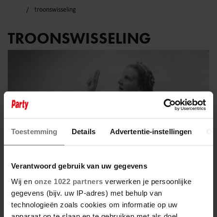
troonswisseling
TROONSWISSELING
Toestemming
Details
Advertentie-instellingen
Ov
Verantwoord gebruik van uw gegevens
Wij en
onze 1022 partners
verwerken je persoonlijke
gegevens (bijv. uw IP-adres) met behulp van
6 september 2025
technologieën zoals cookies om informatie op uw
apparaat op te slaan en te gebruiken met als doel