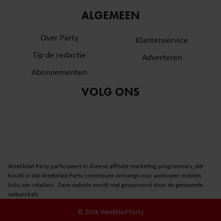
informatie over uw gebruik van onze site met onze
ALGEMEEN
partners voor social media, adverteren en analyse. Deze
partners kunnen deze gegevens combineren met andere
Over Party
Klantenservice
informatie die u aan ze heeft verstrekt of die ze hebben
Tip de redactie
verzameld op basis van uw gebruik van hun services. U
Adverteren
gaat akkoord met onze cookies als u onze website blijft
Abonnementen
gebruiken.
VOLG ONS
Weekblad Party participeert in diverse affiliate marketing programma’s, dat
houdt in dat Weekblad Party commissies ontvangt voor aankopen middels
links van retailers. Deze website wordt niet gesponsord door de genoemde
webwinkels.
© 2026 Weekblad Party