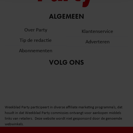
en om ons websiteverkeer te analyseren. Ook delen we
informatie over uw gebruik van onze site met onze
partners voor social media, adverteren en analyse. Deze
ALGEMEEN
partners kunnen deze gegevens combineren met andere
Over Party
informatie die u aan ze heeft verstrekt of die ze hebben
Klantenservice
verzameld op basis van uw gebruik van hun services. U
Tip de redactie
Adverteren
gaat akkoord met onze cookies als u onze website blijft
Abonnementen
gebruiken.
VOLG ONS
Weekblad Party participeert in diverse affiliate marketing programma’s, dat
houdt in dat Weekblad Party commissies ontvangt voor aankopen middels
links van retailers. Deze website wordt niet gesponsord door de genoemde
webwinkels.