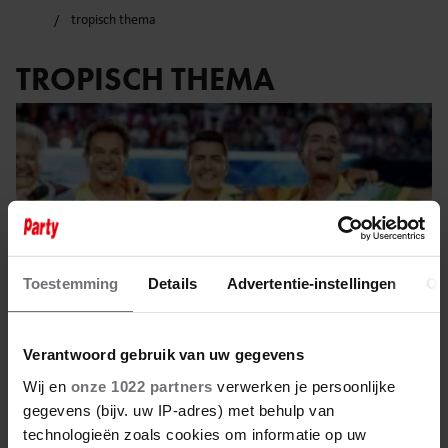
tropisch thema
TROPISCH THEMA
Toestemming
Details
Advertentie-instellingen
Ov
Verantwoord gebruik van uw gegevens
Wij en
onze 1022 partners
verwerken je persoonlijke
gegevens (bijv. uw IP-adres) met behulp van
30 mei 2025
technologieën zoals cookies om informatie op uw