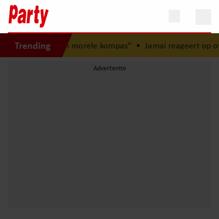
Trending
d: “Mijn zus is mijn morele kompas”
•
Jamai reageert op ove