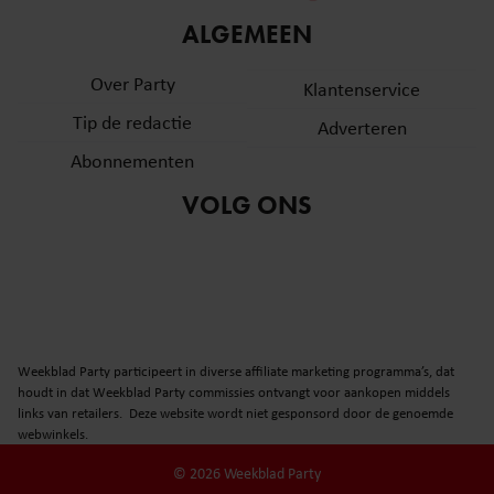
informatie over uw gebruik van onze site met onze
ALGEMEEN
partners voor social media, adverteren en analyse. Deze
partners kunnen deze gegevens combineren met andere
Over Party
Klantenservice
informatie die u aan ze heeft verstrekt of die ze hebben
Tip de redactie
verzameld op basis van uw gebruik van hun services. U
Adverteren
gaat akkoord met onze cookies als u onze website blijft
Abonnementen
gebruiken.
VOLG ONS
Weekblad Party participeert in diverse affiliate marketing programma’s, dat
houdt in dat Weekblad Party commissies ontvangt voor aankopen middels
links van retailers. Deze website wordt niet gesponsord door de genoemde
webwinkels.
© 2026 Weekblad Party