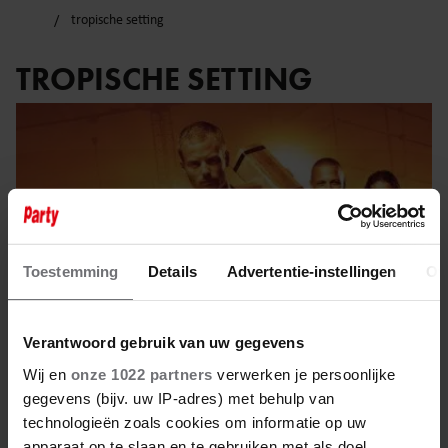
tropische setting
TROPISCHE SETTING
Toestemming
Details
Advertentie-instellingen
Ov
Verantwoord gebruik van uw gegevens
Wij en
onze 1022 partners
verwerken je persoonlijke
gegevens (bijv. uw IP-adres) met behulp van
3 augustus 2025
technologieën zoals cookies om informatie op uw
apparaat op te slaan en te gebruiken met als doel