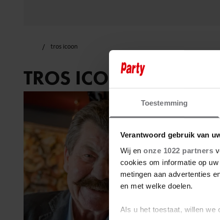
tros icoon
TROS ICOON
Toestemming
Verantwoord gebruik van u
Wij en
onze 1022 partners
v
cookies om informatie op uw 
metingen aan advertenties en
en met welke doelen.
Als u het toestaat, willen we