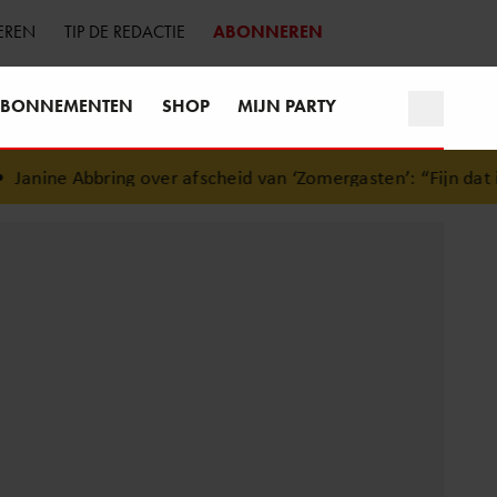
EREN
TIP DE REDACTIE
ABONNEREN
BONNEMENTEN
SHOP
MIJN PARTY
nine Abbring over afscheid van ‘Zomergasten’: “Fijn dat ik h