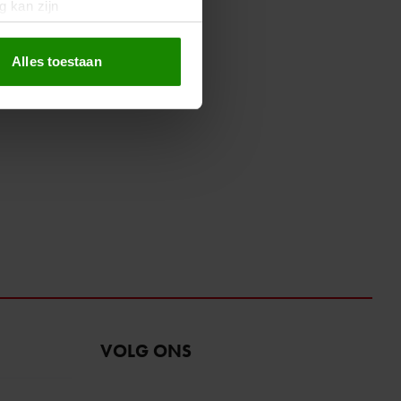
g kan zijn
erprinting)
t
detailgedeelte
in. U kunt uw
Alles toestaan
 media te bieden en om ons
ze partners voor social
nformatie die u aan ze heeft
oord met onze cookies als u
VOLG ONS