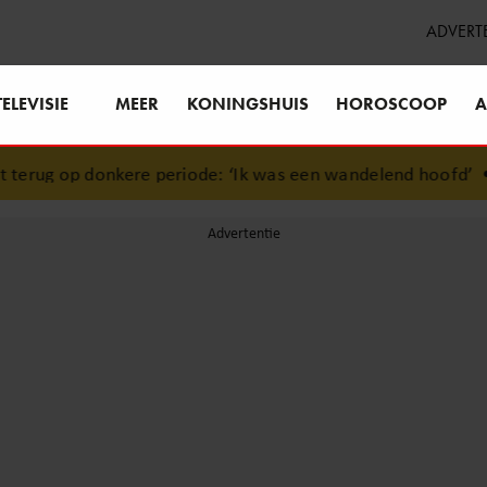
ADVERT
TELEVISIE
MEER
KONINGSHUIS
HOROSCOOP
A
erug op donkere periode: ‘Ik was een wandelend hoofd’
•
Ja