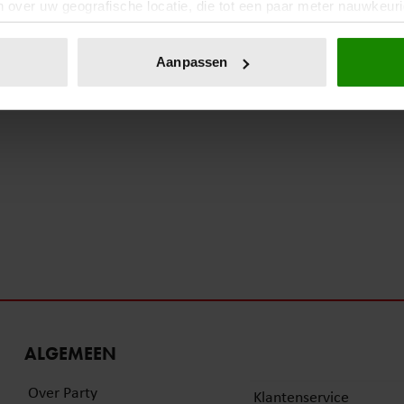
 over uw geografische locatie, die tot een paar meter nauwkeuri
eren door het actief te scannen op specifieke eigenschappen (fing
onlijke gegevens worden verwerkt en stel uw voorkeuren in he
Aanpassen
jzigen of intrekken in de Cookieverklaring.
ent en advertenties te personaliseren, om functies voor social
. Ook delen we informatie over uw gebruik van onze site met on
e. Deze partners kunnen deze gegevens combineren met andere i
erzameld op basis van uw gebruik van hun services. U gaat akk
ALGEMEEN
Over Party
Klantenservice