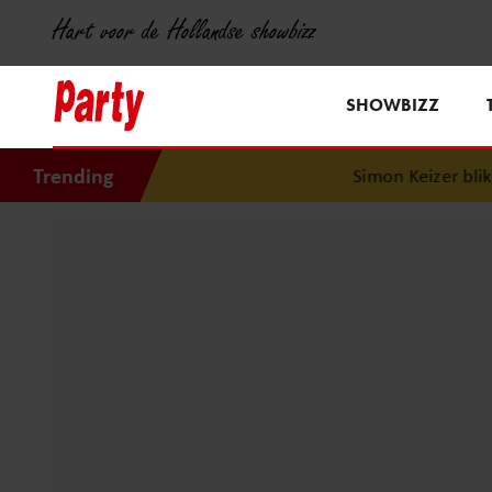
Hart voor de Hollandse showbizz
SHOWBIZZ
Trending
Simon Keizer blikt t