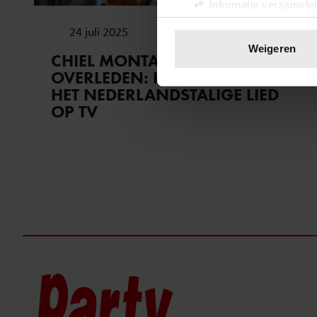
Informatie verzamelen
Uw apparaat identific
24 juli 2025
Lees meer over hoe uw perso
Weigeren
CHIEL MONTAGNE (80)
toestemming op elk moment wi
OVERLEDEN: HÉT GEZICHT VAN
HET NEDERLANDSTALIGE LIED
We gebruiken cookies om cont
OP TV
websiteverkeer te analyseren
media, adverteren en analys
verstrekt of die ze hebben v
onze website blijft gebruiken.