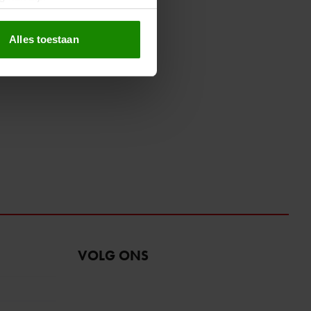
erprinting)
t
detailgedeelte
in. U kunt uw
Alles toestaan
 media te bieden en om ons
ze partners voor social
nformatie die u aan ze heeft
oord met onze cookies als u
VOLG ONS