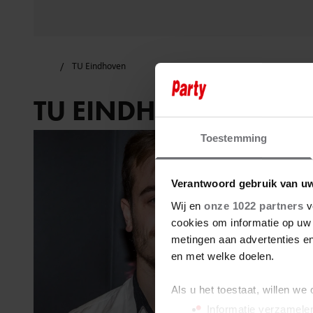
TU Eindhoven
TU EINDHOVEN
Toestemming
Verantwoord gebruik van u
Wij en
onze 1022 partners
v
cookies om informatie op uw 
metingen aan advertenties en
en met welke doelen.
Als u het toestaat, willen we
Informatie verzamelen