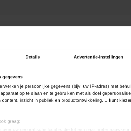
Details
Advertentie-instellingen
w gegevens
erwerken je persoonlijke gegevens (bijv. uw IP-adres) met behul
apparaat op te slaan en te gebruiken met als doel gepersonalise
 content, inzicht in publiek en productontwikkeling. U kunt kiez
 ook graag:
 over uw geografische locatie, die tot een paar meter nauwkeuri