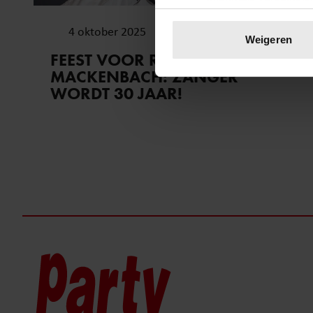
Uw apparaat identific
4 oktober 2025
Lees meer over hoe uw perso
Weigeren
toestemming op elk moment wi
FEEST VOOR RALF
MACKENBACH: ZANGER
We gebruiken cookies om cont
WORDT 30 JAAR!
websiteverkeer te analyseren
media, adverteren en analys
verstrekt of die ze hebben v
onze website blijft gebruiken.