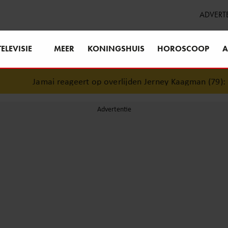
ADVERT
TELEVISIE
MEER
KONINGSHUIS
HOROSCOOP
A
Jamai reageert op overlijden Jerney Kaagman (79): ‘Da