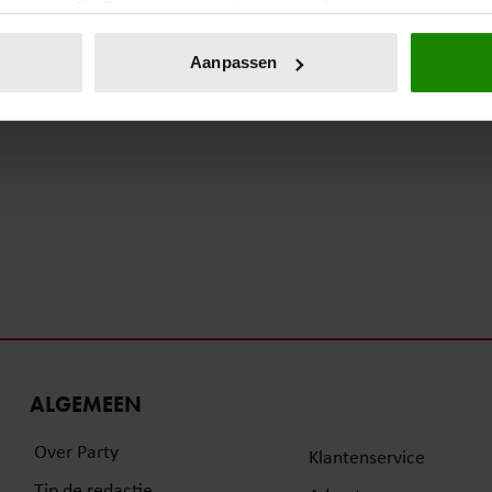
eren door het actief te scannen op specifieke eigenschappen (fing
onlijke gegevens worden verwerkt en stel uw voorkeuren in he
Aanpassen
jzigen of intrekken in de Cookieverklaring.
ent en advertenties te personaliseren, om functies voor social
. Ook delen we informatie over uw gebruik van onze site met on
e. Deze partners kunnen deze gegevens combineren met andere i
erzameld op basis van uw gebruik van hun services. U gaat akk
ALGEMEEN
Over Party
Klantenservice
Tip de redactie