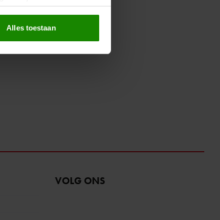
erprinting)
t
detailgedeelte
in. U kunt uw
Alles toestaan
 media te bieden en om ons
ze partners voor social
nformatie die u aan ze heeft
oord met onze cookies als u
VOLG ONS