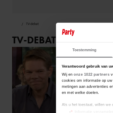
TV-debat
TV-DEBAT
Toestemming
Verantwoord gebruik van u
Wij en
onze 1022 partners
v
cookies om informatie op uw 
metingen aan advertenties en
en met welke doelen.
Als u het toestaat, willen we
Informatie verzamelen