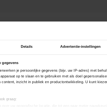
Details
Advertentie-instellingen
w gegevens
erwerken je persoonlijke gegevens (bijv. uw IP-adres) met behul
apparaat op te slaan en te gebruiken met als doel gepersonalise
 content, inzicht in publiek en productontwikkeling. U kunt kiez
 ook graag:
 over uw geografische locatie, die tot een paar meter nauwkeuri