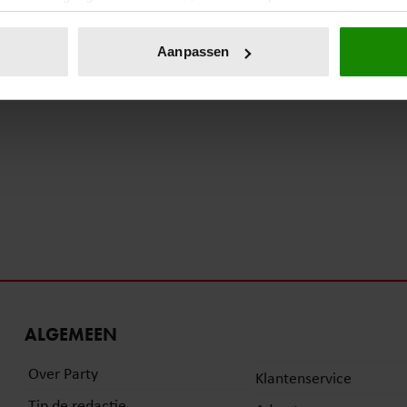
eren door het actief te scannen op specifieke eigenschappen (fing
onlijke gegevens worden verwerkt en stel uw voorkeuren in he
Aanpassen
jzigen of intrekken in de Cookieverklaring.
ent en advertenties te personaliseren, om functies voor social
. Ook delen we informatie over uw gebruik van onze site met on
e. Deze partners kunnen deze gegevens combineren met andere i
erzameld op basis van uw gebruik van hun services. U gaat akk
ALGEMEEN
Over Party
Klantenservice
Tip de redactie