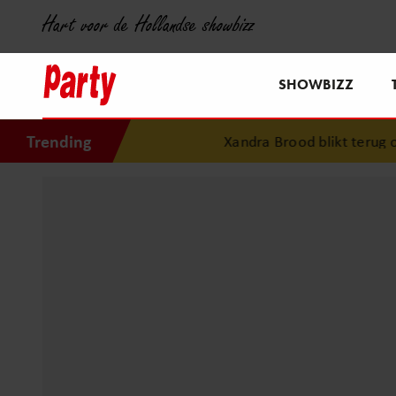
Hart voor de Hollandse showbizz
SHOWBIZZ
Trending
Xandra Brood blikt terug op 