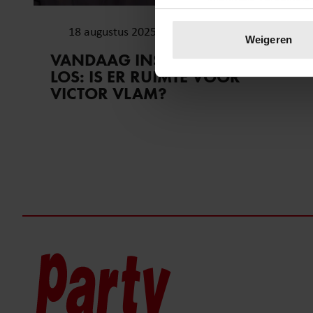
Uw apparaat identific
18 augustus 2025
Lees meer over hoe uw perso
Weigeren
toestemming op elk moment wi
VANDAAG INSIDE BARST WEER
LOS: IS ER RUIMTE VOOR
We gebruiken cookies om cont
VICTOR VLAM?
websiteverkeer te analyseren
media, adverteren en analys
verstrekt of die ze hebben v
onze website blijft gebruiken.