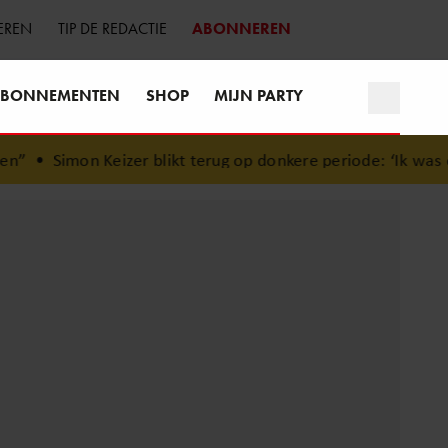
EREN
TIP DE REDACTIE
ABONNEREN
BONNEMENTEN
SHOP
MIJN PARTY
”
•
Simon Keizer blikt terug op donkere periode: ‘Ik was e