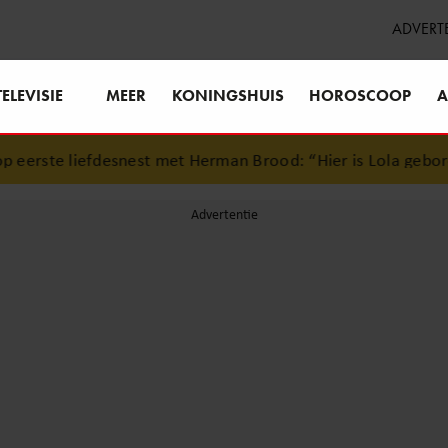
ADVERT
TELEVISIE
MEER
KONINGSHUIS
HOROSCOOP
A
eerste liefdesnest met Herman Brood: “Hier is Lola geboren